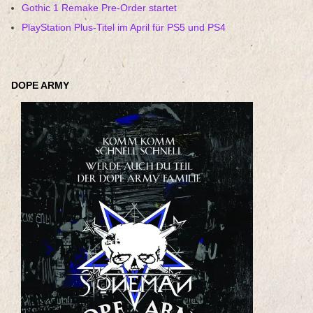
Gothic 1 Remake Pre-Order startet
PlayStation Plus-Titel im April für PS5 und PS4
DOPE ARMY