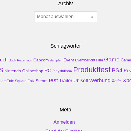
Archiv
Archiv
Schlagwörter
Game
uch
Event
Capcom
Game
Buch Rezension
dampfen
Eventbericht
Film
s
Produkttest
PS4
PC
Rev
Nintendo
Onlineshop
Playstation4
test
Werbung
Xb
Trailer
Ubisoft
Steam
Xarfei
uareEnix
Square Enix
Meta
Anmelden