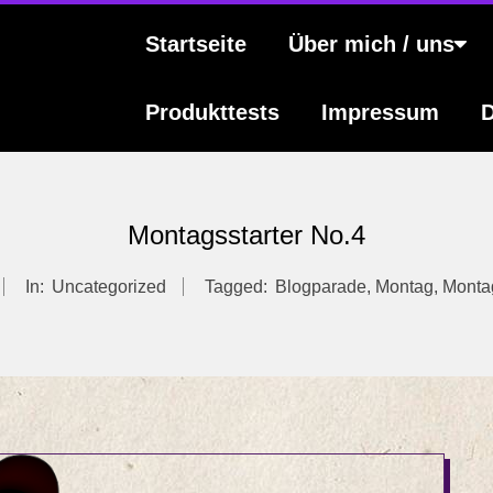
s
Primary
Startseite
Über mich / uns
Navigation
Menu
Produkttests
Impressum
D
Montagsstarter No.4
In:
Uncategorized
Tagged:
Blogparade
,
Montag
,
Montag