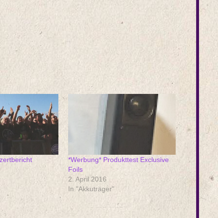
ertbericht
*Werbung* Produkttest Exclusive
Foils
2. April 2016
In "Akkuträger"