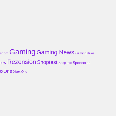
Gaming
Gaming News
scom
GamingNews
Rezension
Shoptest
iew
Sponsored
Shop test
oxOne
Xbox One