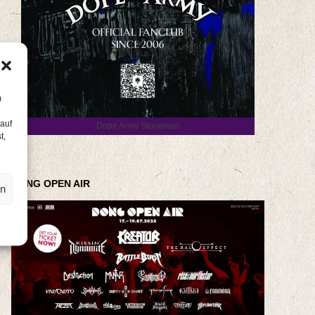
m
 auf
Dope Army Stoneman
t,
DONG OPEN AIR
en