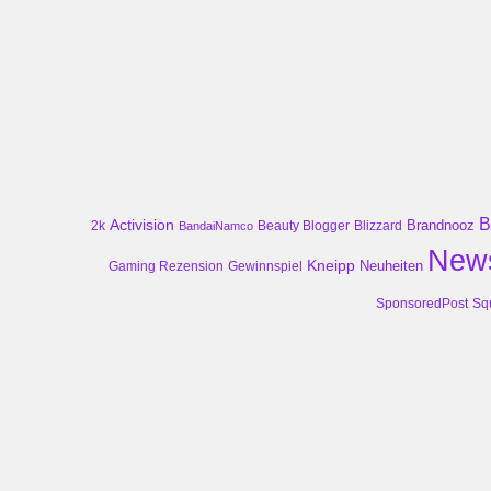
B
Activision
Brandnooz
2k
Beauty Blogger
Blizzard
BandaiNamco
New
Kneipp
Neuheiten
Gaming Rezension
Gewinnspiel
SponsoredPost
Sq