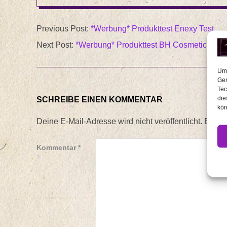
2013-
Previous Post:
*Werbung* Produkttest Enexy Test
07-
Next Post:
*Werbung* Produkttest BH Cosmetics
29
Um 
Ger
Tec
die
SCHREIBE EINEN KOMMENTAR
kön
Deine E-Mail-Adresse wird nicht veröffentlicht.
Erford
Kommentar
*