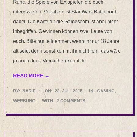
Ruhe, die Spiele von EA spielen die euch
interessieren. Vor allem ist Star Wars Battlefront
dabei. Die Karte für die Gamescom ist aber nicht
inbegriffen. Gewinnen können zwei Leute von
euch. Bitte nur teilnehmen, wenn ihr nur 18 Jahre
alt seid, denn sonst kommt ihr nicht rein, das wäre
ja auch doof. Mitmachen könnt ihr
READ MORE →
2015-
BY:
NARIEL
ON:
22. JULI 2015
IN:
GAMING
,
07-
WERBUNG
WITH:
2 COMMENTS
22