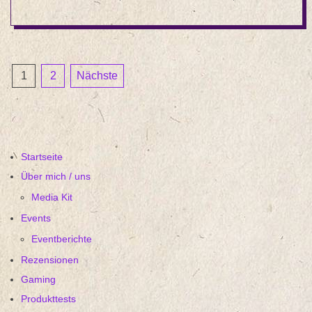
08
Seitennummerierung
1
2
Nächste
der
Beiträge
Startseite
Über mich / uns
Media Kit
Events
Eventberichte
Rezensionen
Gaming
Produkttests