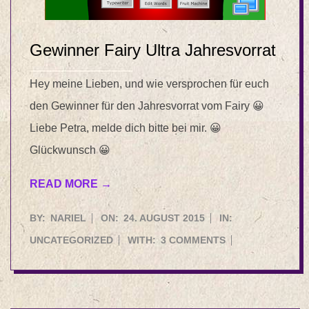
Gewinner Fairy Ultra Jahresvorrat
Hey meine Lieben, und wie versprochen für euch
den Gewinner für den Jahresvorrat vom Fairy 😀
Liebe Petra, melde dich bitte bei mir. 😀
Glückwunsch 😀
READ MORE →
2015-
BY:
NARIEL
ON:
24. AUGUST 2015
IN:
08-
UNCATEGORIZED
WITH:
3 COMMENTS
24