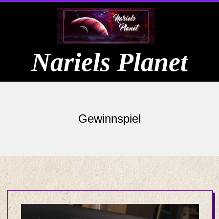
Skip
to
content
Nariels Planet
Primary
Navigation
Gewinnspiel
Menu