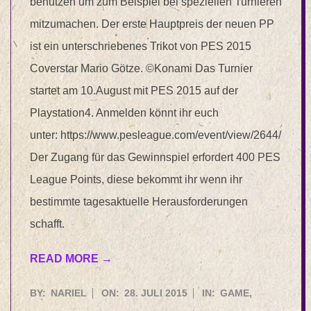
benutzen um zum Beispiel bei speziellen Turnieren
mitzumachen. Der erste Hauptpreis der neuen PP
ist ein unterschriebenes Trikot von PES 2015
Coverstar Mario Götze. ©Konami Das Turnier
startet am 10.August mit PES 2015 auf der
Playstation4. Anmelden könnt ihr euch
unter: https://www.pesleague.com/event/view/2644/
Der Zugang für das Gewinnspiel erfordert 400 PES
League Points, diese bekommt ihr wenn ihr
bestimmte tagesaktuelle Herausforderungen
schafft.
READ MORE →
2015-
BY:
NARIEL
ON:
28. JULI 2015
IN:
GAME
,