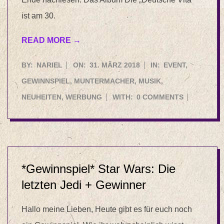
ist am 30.
READ MORE →
2018-
BY:
NARIEL
ON:
31. MÄRZ 2018
IN:
EVENT
,
03-
GEWINNSPIEL
,
MUNTERMACHER
,
MUSIK
,
31
NEUHEITEN
,
WERBUNG
WITH:
0 COMMENTS
*Gewinnspiel* Star Wars: Die
letzten Jedi + Gewinner
Hallo meine Lieben, Heute gibt es für euch noch