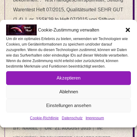
Warentest Heft 07/2015, Qualitätsurteil SEHR GUT
(1,4), L.nr. 15SK39 In Heft 07/2015 von Stiftung
Warentest hat das Fairy Ultra Plus Konzentrat mit
Cookie-Zustimmung verwalten
einer 1,4 abgeschlossen. Womit es also Zweiter im
Um dir ein optimales Erlebnis zu bieten, verwenden wir Technologien wie
Cookies, um Geräteinformationen zu speichern und/oder darauf
Test ist. Ihr kennt ja bestimmt noch die Werbung
zuzugreifen. Wenn du diesen Technologien zustimmst, können wir Daten
wie das Surfverhalten oder eindeutige IDs auf dieser Website verarbeiten.
„Das „kleine“ Wunder gegen Fett“?! Es ist kein
Wenn du deine Zustimmung nicht erteilst oder zurückziehst, können
bestimmte Merkmale und Funktionen beeinträchtigt werden.
leeres Versprechen, sondern eines, welches
Akzeptieren
tatsächlich eingehalten wird. Ich selber benutze
Fairy schon seit einiger Zeit immer mal wieder. Ich
Ablehnen
lege mich auf kein bestimmtes Spülmittel fest und
Einstellungen ansehen
READ MORE →
Cookie-Richtlinie
Datenschutz
Impressum
2015-
BY:
NARIEL
ON:
21. AUGUST 2015
IN: