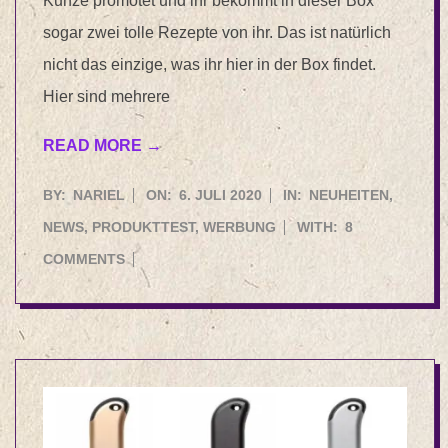
Kunze promotet und ihr bekommt in dieser Box
sogar zwei tolle Rezepte von ihr. Das ist natürlich
nicht das einzige, was ihr hier in der Box findet.
Hier sind mehrere
READ MORE →
2020-
BY:
NARIEL
ON:
6. JULI 2020
IN:
NEUHEITEN
,
07-
NEWS
,
PRODUKTTEST
,
WERBUNG
WITH:
8
06
COMMENTS