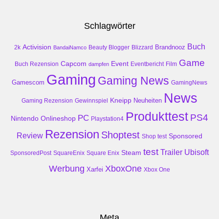
Schlagwörter
Buch
Activision
Brandnooz
2k
Beauty Blogger
Blizzard
BandaiNamco
Game
Event
Capcom
Buch Rezension
dampfen
Eventbericht
Film
Gaming
Gaming News
Gamescom
GamingNews
News
Kneipp
Neuheiten
Gaming Rezension
Gewinnspiel
Produkttest
PS4
PC
Nintendo
Onlineshop
Playstation4
Rezension
Shoptest
Review
Sponsored
Shop test
test
Trailer
Ubisoft
Steam
SponsoredPost
SquareEnix
Square Enix
Werbung
XboxOne
Xarfei
Xbox One
Meta