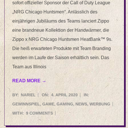
sofort offizieller Sponsor der Call of Duty League
„NRG Chicago Huntsmen“. Anlässlich des
einjährigen Jubiläums des Teams lanciert Zippo
eine brandneue Kollektion der Handwärmer, die
Zippo x NRG Chicago Huntsmen HeatBank™ 9s.
Die heiß erwarteten Produkte mit Team Branding
werden im Laufe der Saison erhältlich sein. Das
Team aus Illinois
READ MORE →
2020-
BY:
NARIEL
ON:
4. APRIL 2020
IN:
04-
GEWINNSPIEL
,
GAME
,
GAMING
,
NEWS
,
WERBUNG
04
WITH:
9 COMMENTS