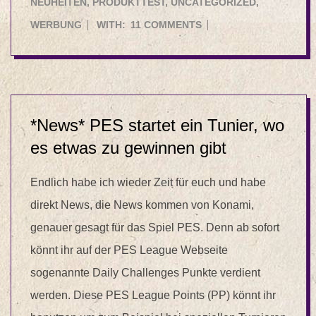
08-
NEUHEITEN
,
PRODUKTTEST
,
UNCATEGORIZED
,
21
WERBUNG
WITH:
11 COMMENTS
*News* PES startet ein Tunier, wo
es etwas zu gewinnen gibt
Endlich habe ich wieder Zeit für euch und habe
direkt News, die News kommen von Konami,
genauer gesagt für das Spiel PES. Denn ab sofort
könnt ihr auf der PES League Webseite
sogenannte Daily Challenges Punkte verdient
werden. Diese PES League Points (PP) könnt ihr