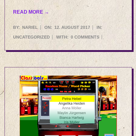
READ MORE →
2017-
BY:
NARIEL
ON:
12. AUGUST 2017
IN:
08-
UNCATEGORIZED
WITH:
0 COMMENTS
12