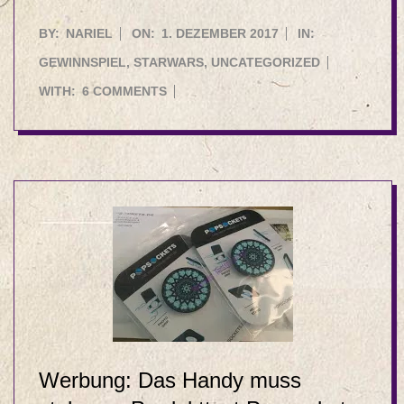
2017-
BY:
NARIEL
ON:
1. DEZEMBER 2017
IN:
12-
GEWINNSPIEL
,
STARWARS
,
UNCATEGORIZED
01
WITH:
6 COMMENTS
Werbung: Das Handy muss