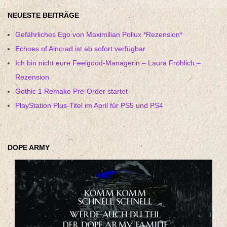
NEUESTE BEITRÄGE
Gefährliches Ego von Maximilian Pollux *Rezension*
Echoes of Aincrad ist ab sofort verfügbar
Ich bin nicht eure Feelgood-Managerin – Laura Fröhlich –
Rezension
Gothic 1 Remake Pre-Order startet
PlayStation Plus-Titel im April für PS5 und PS4
DOPE ARMY