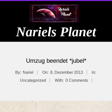
Skip
to
content
Nariels Planet
Primary
Navigation
Umzug beendet *jubel*
Menu
By:
Nariel
On:
8. Dezember 2013
In:
Uncategorized
With:
0 Comments