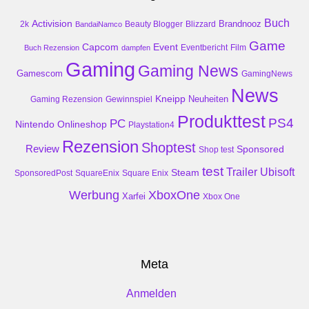
Buch
Activision
Brandnooz
2k
Beauty Blogger
Blizzard
BandaiNamco
Game
Event
Capcom
Buch Rezension
dampfen
Eventbericht
Film
Gaming
Gaming News
Gamescom
GamingNews
News
Kneipp
Neuheiten
Gaming Rezension
Gewinnspiel
Produkttest
PS4
PC
Nintendo
Onlineshop
Playstation4
Rezension
Shoptest
Review
Sponsored
Shop test
test
Trailer
Ubisoft
Steam
SponsoredPost
SquareEnix
Square Enix
Werbung
XboxOne
Xarfei
Xbox One
Meta
Anmelden