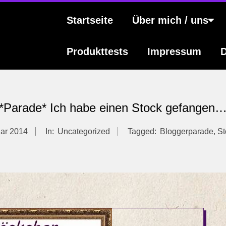
s
Primary
Startseite
Über mich / uns
Navigation
Menu
Produkttests
Impressum
D
*Parade* Ich habe einen Stock gefangen
uar 2014
In:
Uncategorized
Tagged:
Bloggerparade
,
St