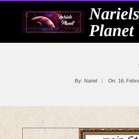
Skip
Nariel
to
Planet
content
By:
Nariel
On:
16. Febr