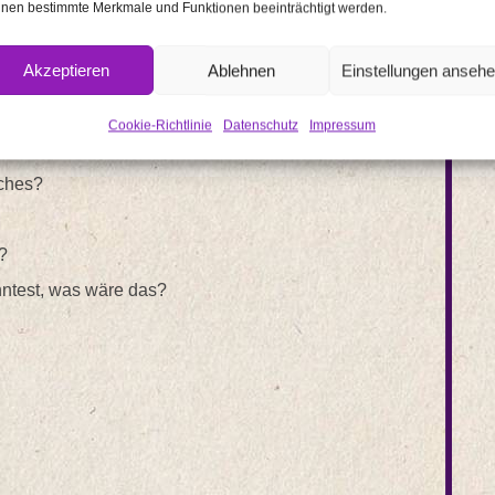
pf?
nen bestimmte Merkmale und Funktionen beeinträchtigt werden.
meisten Spaß?
Akzeptieren
Ablehnen
Einstellungen anseh
ten?
Cookie-Richtlinie
Datenschutz
Impressum
lches?
?
ntest, was wäre das?