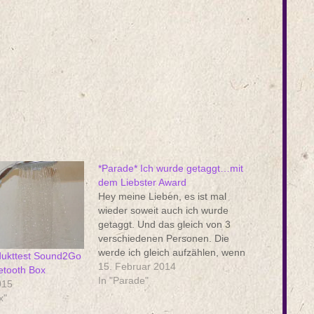
*Parade* Ich wurde getaggt…mit
dem Liebster Award
Hey meine Lieben, es ist mal
wieder soweit auch ich wurde
getaggt. Und das gleich von 3
verschiedenen Personen. Die
werde ich gleich aufzählen, wenn
dukttest Sound2Go
ich auf deren Fragen drauf los
15. Februar 2014
etooth Box
gehe. :D Hier gibt es natürlich
In "Parade"
015
auch ein paar Regeln: Verlink die
x"
Person die euch nominiert hat.