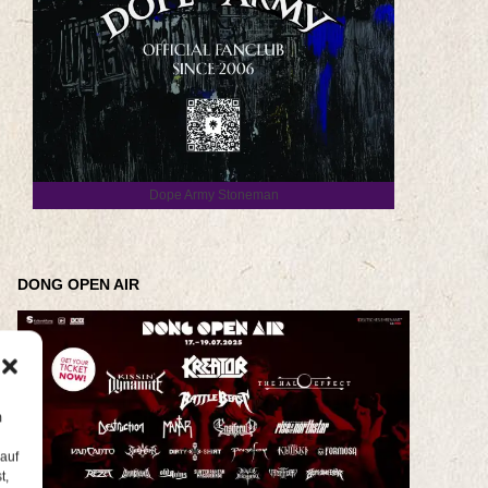
Dope Army Stoneman
DONG OPEN AIR
m
 auf
t,