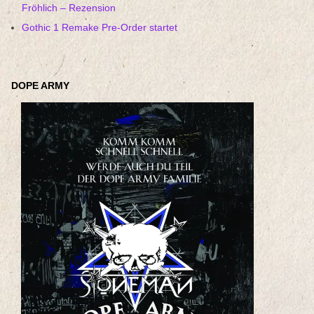
Fröhlich – Rezension
Gothic 1 Remake Pre-Order startet
DOPE ARMY