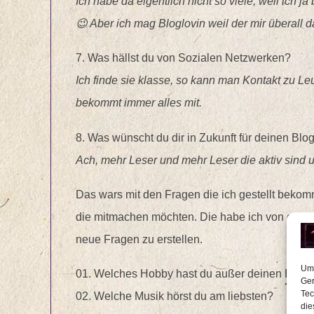
Ich habe da eigentlich nicht so viele, weil ich ja
😉 Aber ich mag Bloglovin weil der mir überall 
7. Was hällst du von Sozialen Netzwerken?
Ich finde sie klasse, so kann man Kontakt zu Leu
bekommt immer alles mit.
8. Was wünscht du dir in Zukunft für deinen Blo
Ach, mehr Leser und mehr Leser die aktiv sind 
Das wars mit den Fragen die ich gestellt bekom
die mitmachen möchten. Die habe ich von geste
neue Fragen zu erstellen.
Um 
01. Welches Hobby hast du außer deinen Blog?
Ger
Tec
02. Welche Musik hörst du am liebsten?
die