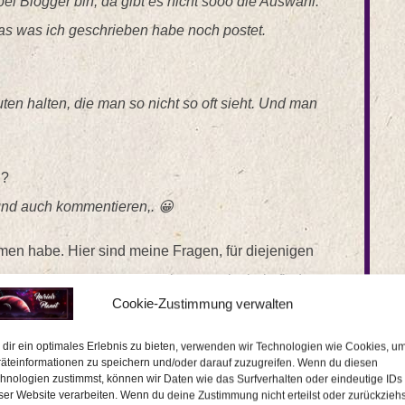
 bei Blogger bin, da gibt es nicht sooo die Auswahl.
das was ich geschrieben habe noch postet.
ten halten, die man so nicht so oft sieht. Und man
g?
und auch kommentieren,. 😀
men habe. Hier sind meine Fragen, für diejenigen
rn übernommen, da ich es immer schwierig finde
Cookie-Zustimmung verwalten
dir ein optimales Erlebnis zu bieten, verwenden wir Technologien wie Cookies, u
äteinformationen zu speichern und/oder darauf zuzugreifen. Wenn du diesen
hnologien zustimmst, können wir Daten wie das Surfverhalten oder eindeutige IDs
ser Website verarbeiten. Wenn du deine Zustimmung nicht erteilst oder zurückziehs