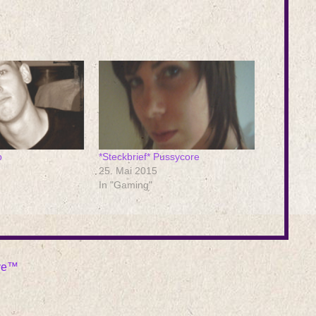
p
*Steckbrief* Pussycore
25. Mai 2015
In "Gaming"
ive™