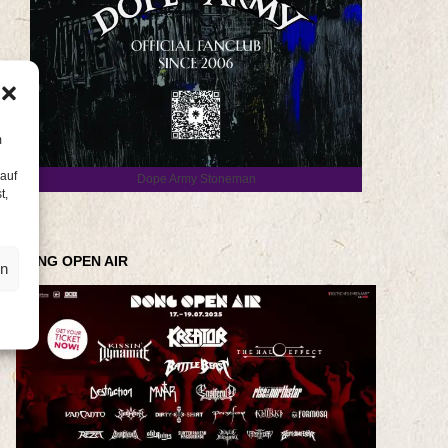
m
 auf
Dope Army Stoneman
t,
DONG OPEN AIR
en