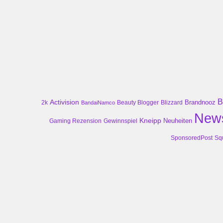
B
Activision
Brandnooz
2k
Beauty Blogger
Blizzard
BandaiNamco
New
Kneipp
Neuheiten
Gaming Rezension
Gewinnspiel
SponsoredPost
Sq