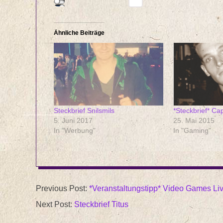
Ähnliche Beiträge
Steckbrief Snilsmils
*Steckbrief* Ca
5. Juni 2017
25. Mai 2015
In "Werbung"
In "Gaming"
2015-
Previous Post:
*Veranstaltungstipp* Video Games L
05-
Next Post:
Steckbrief Titus
25