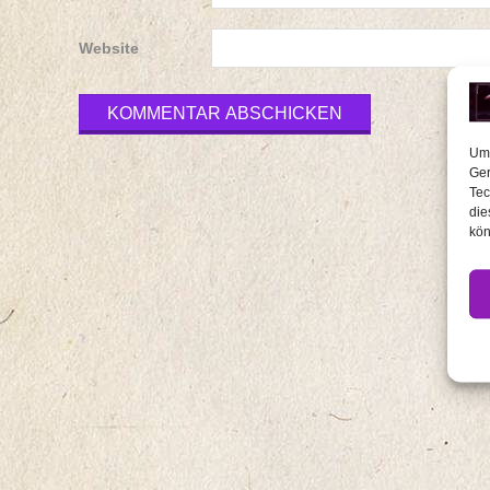
Website
Um 
Ger
Tec
die
kön