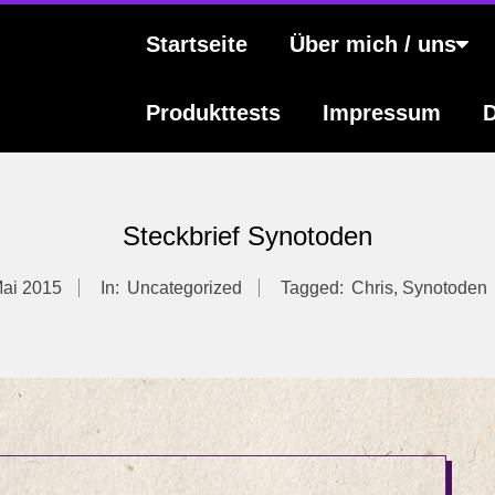
s
Primary
Startseite
Über mich / uns
Navigation
Menu
Produkttests
Impressum
D
Steckbrief Synotoden
Mai 2015
In:
Uncategorized
Tagged:
Chris
,
Synotoden