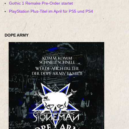
Gothic 1 Remake Pre-Order startet
PlayStation Plus-Titel im April für PS5 und PS4
DOPE ARMY