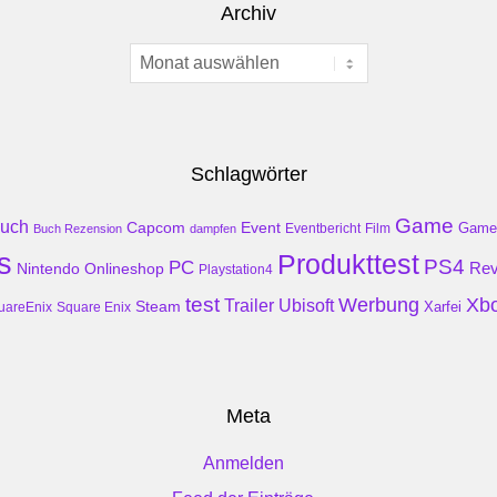
Archiv
Archiv
Schlagwörter
Game
uch
Event
Capcom
Game
Buch Rezension
dampfen
Eventbericht
Film
s
Produkttest
PS4
PC
Rev
Nintendo
Onlineshop
Playstation4
test
Werbung
Xb
Trailer
Ubisoft
Steam
Xarfei
uareEnix
Square Enix
Meta
Anmelden