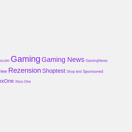
Gaming
Gaming News
scom
GamingNews
Rezension
Shoptest
iew
Sponsored
Shop test
oxOne
Xbox One