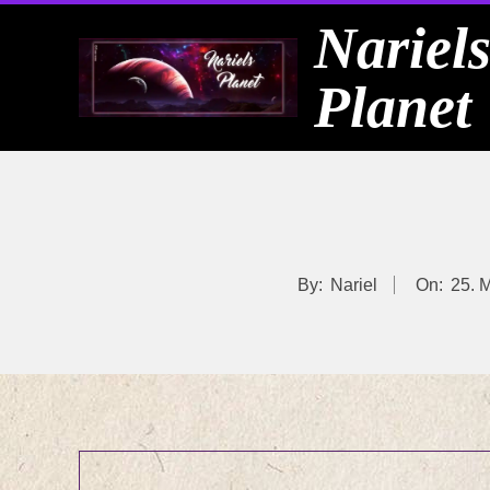
Skip
Nariel
to
Planet
content
By:
Nariel
On:
25. 