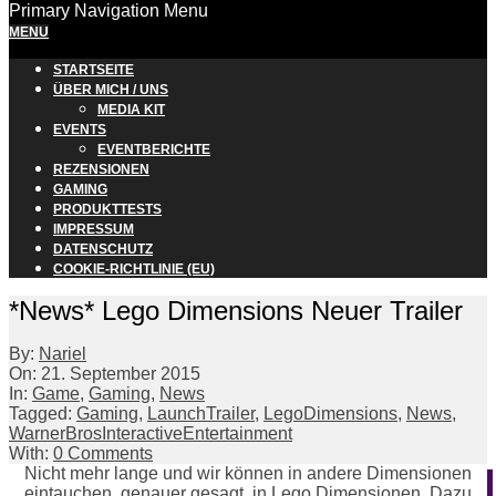
Primary Navigation Menu
MENU
STARTSEITE
ÜBER MICH / UNS
MEDIA KIT
EVENTS
EVENTBERICHTE
REZENSIONEN
GAMING
PRODUKTTESTS
IMPRESSUM
DATENSCHUTZ
COOKIE-RICHTLINIE (EU)
*News* Lego Dimensions Neuer Trailer
By:
Nariel
On:
21. September 2015
In:
Game
,
Gaming
,
News
Tagged:
Gaming
,
LaunchTrailer
,
LegoDimensions
,
News
,
WarnerBrosInteractiveEntertainment
With:
0 Comments
Nicht mehr lange und wir können in andere Dimensionen
eintauchen, genauer gesagt, in Lego Dimensionen. Dazu