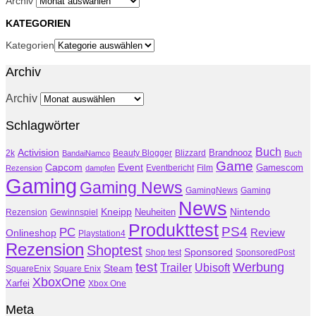
Archiv
KATEGORIEN
Kategorien
Archiv
Archiv
Schlagwörter
Buch
Activision
Brandnooz
2k
Beauty Blogger
Blizzard
BandaiNamco
Buch
Game
Event
Capcom
Gamescom
Rezension
dampfen
Eventbericht
Film
Gaming
Gaming News
GamingNews
Gaming
News
Kneipp
Nintendo
Neuheiten
Rezension
Gewinnspiel
Produkttest
PS4
PC
Review
Onlineshop
Playstation4
Rezension
Shoptest
Sponsored
SponsoredPost
Shop test
test
Werbung
Trailer
Ubisoft
Steam
SquareEnix
Square Enix
XboxOne
Xarfei
Xbox One
Meta