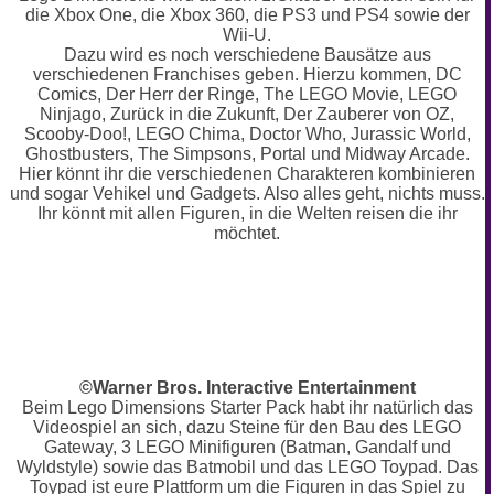
die Xbox One, die Xbox 360, die PS3 und PS4 sowie der
Wii-U.
Dazu wird es noch verschiedene Bausätze aus
verschiedenen Franchises geben. Hierzu kommen, DC
Comics, Der Herr der Ringe, The LEGO Movie, LEGO
Ninjago, Zurück in die Zukunft, Der Zauberer von OZ,
Scooby-Doo!, LEGO Chima, Doctor Who, Jurassic World,
Ghostbusters, The Simpsons, Portal und Midway Arcade.
Hier könnt ihr die verschiedenen Charakteren kombinieren
und sogar Vehikel und Gadgets. Also alles geht, nichts muss.
Ihr könnt mit allen Figuren, in die Welten reisen die ihr
möchtet.
©Warner Bros. Interactive Entertainment
Beim Lego Dimensions Starter Pack habt ihr natürlich das
Videospiel an sich, dazu Steine für den Bau des LEGO
Gateway, 3 LEGO Minifiguren (Batman, Gandalf und
Wyldstyle) sowie das Batmobil und das LEGO Toypad. Das
Toypad ist eure Plattform um die Figuren in das Spiel zu