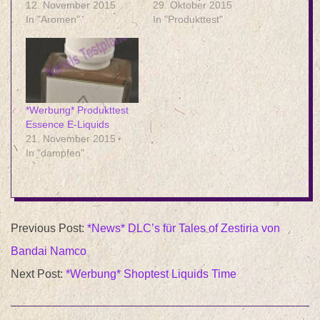
12. November 2015
29. Oktober 2015
In "Aromen"
In "Produkttest"
*Werbung* Produkttest
Essence E-Liquids
21. November 2015
In "dampfen"
2015-
Previous Post:
*News* DLC’s für Tales of Zestiria von
10-
Bandai Namco
13
Next Post:
*Werbung* Shoptest Liquids Time