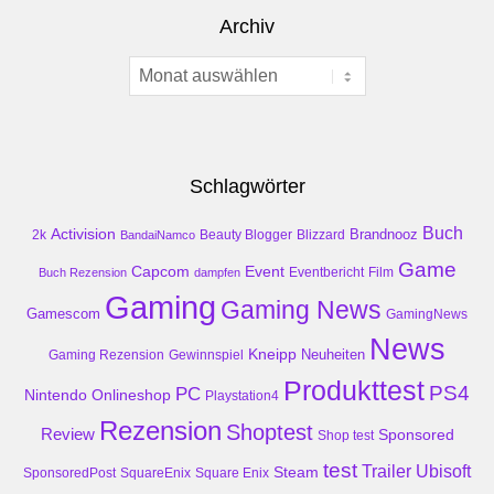
Archiv
Archiv
Schlagwörter
Buch
Activision
Brandnooz
2k
Beauty Blogger
Blizzard
BandaiNamco
Game
Event
Capcom
Buch Rezension
dampfen
Eventbericht
Film
Gaming
Gaming News
Gamescom
GamingNews
News
Kneipp
Neuheiten
Gaming Rezension
Gewinnspiel
Produkttest
PS4
PC
Nintendo
Onlineshop
Playstation4
Rezension
Shoptest
Review
Sponsored
Shop test
test
Trailer
Ubisoft
Steam
SponsoredPost
SquareEnix
Square Enix