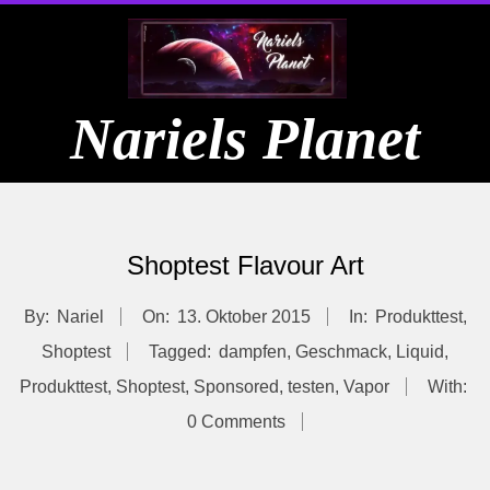
Skip
to
content
Nariels Planet
Primary
Navigation
Shoptest Flavour Art
Menu
By:
Nariel
On:
13. Oktober 2015
In:
Produkttest
,
Shoptest
Tagged:
dampfen
,
Geschmack
,
Liquid
,
Produkttest
,
Shoptest
,
Sponsored
,
testen
,
Vapor
With:
0 Comments