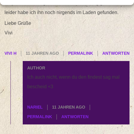
Oh ja den Müsliriegel fanden wir auch richtig geil 😀 aber
leider habe ich ihn noch nirgends im Laden gefunden.
Liebe Grüße
Vivi
VIVI H
11 JAHREN AGO
PERMALINK
ANTWORTEN
AUTHOR
Ich auch nicht, wenn du den findest sag mal
bescheid <3
NARIEL
11 JAHREN AGO
PERMALINK
ANTWORTEN