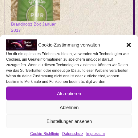
Brandnooz Box Januar
2017
26. Februar 2017
In "Brandnooz"
Cookie-Zustimmung verwalten
Um dir ein optimales Erlebnis zu bieten, verwenden wir Technologien wie
Cookies, um Geräteinformationen zu speichern und/oder darauf
zuzugreifen. Wenn du diesen Technologien zustimmst, können wir Daten
2015-
wie das Surfverhalten oder eindeutige IDs auf dieser Website verarbeiten.
Previous Post:
*News* HALO: The Fall of Reach
11-
Wenn du deine Zustimmung nicht erteilst oder zurückziehst, können
bestimmte Merkmale und Funktionen beeinträchtigt werden.
Next Post:
*Werbung* Produkttest esorio SmartTouch
20
Akzeptieren
iPhone 6 Schutzfolie
Ablehnen
Einstellungen ansehen
2 KOMMENTARE
Cookie-Richtlinie
Datenschutz
Impressum