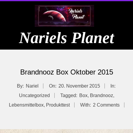
Skip
to
content
Nariels Planet
Primary
Navigation
Brandnooz Box Oktober 2015
Menu
By:
Nariel
On:
20. November 2015
In:
Uncategorized
Tagged:
Box
,
Brandnooz
,
Lebensmittelbox
,
Produkttest
With:
2 Comments