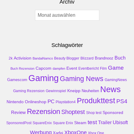
Archiv
Archiv
Schlagwörter
Buch
Activision
Brandnooz
2k
Beauty Blogger
Blizzard
BandaiNamco
Game
Event
Capcom
Buch Rezension
dampfen
Eventbericht
Film
Gaming
Gaming News
Gamescom
GamingNews
News
Kneipp
Neuheiten
Gaming Rezension
Gewinnspiel
Produkttest
PS4
PC
Nintendo
Onlineshop
Playstation4
Rezension
Shoptest
Review
Sponsored
Shop test
test
Trailer
Ubisoft
Steam
SponsoredPost
SquareEnix
Square Enix
Werbung
XboxOne
Xarfei
Xbox One