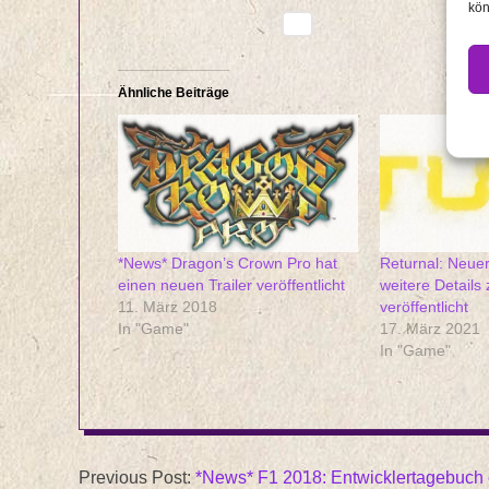
kön
Ähnliche Beiträge
*News* Dragon’s Crown Pro hat
Returnal: Neuer
einen neuen Trailer veröffentlicht
weitere Details 
11. März 2018
veröffentlicht
In "Game"
17. März 2021
In "Game"
2018-
Previous Post:
*News* F1 2018: Entwicklertagebuch 
07-