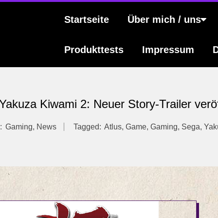
s
Primary
Startseite
Über mich / uns
Navigation
Menu
Produkttests
Impressum
D
akuza Kiwami 2: Neuer Story-Trailer veröf
:
Gaming
,
News
Tagged:
Atlus
,
Game
,
Gaming
,
Sega
,
Yak