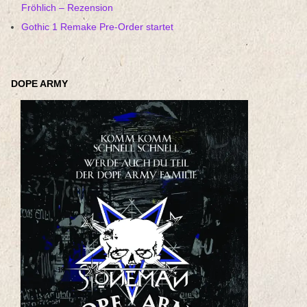
Fröhlich – Rezension
Gothic 1 Remake Pre-Order startet
DOPE ARMY