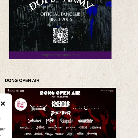
Dope Army Stoneman
DONG OPEN AIR
m
 auf
t,