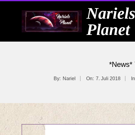
Skip
Nariel
to
Planet
content
*News* Y
By:
Nariel
On:
7. Juli 2018
In