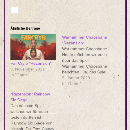
Ähnliche Beiträge
Warhammer Chaosbane
*Rezension*
Warhammer Chaosbane
Heute möchten wir euch
über das Spiel
Far Cry 6 *Rezension*
Warhammer Chaosbane
9. November 2021
berichten. Ja, das Spiel
In "Game"
ist bereits am 4.6.2019
9. Januar 2020
erschienen, ist aber
In "Game"
relativ spät bei uns
*Rezension* Rainbow
gelandet. Wir sind
Six Siege
wirklich sehr große
Das nächste Spiel,
Diablo Fans und mögen
welches wir für euch
auch das Warhammer
testen durften ist
Universum, somit war es
Rainbow Six Siege von
für mich auf jeden Fall
Ubisoft. Die Tom Clancy
schon ein…