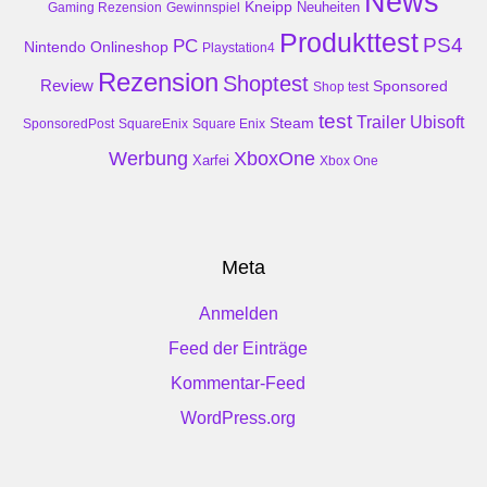
News
Kneipp
Neuheiten
Gaming Rezension
Gewinnspiel
Produkttest
PS4
PC
Nintendo
Onlineshop
Playstation4
Rezension
Shoptest
Review
Sponsored
Shop test
test
Trailer
Ubisoft
Steam
SponsoredPost
SquareEnix
Square Enix
Werbung
XboxOne
Xarfei
Xbox One
Meta
Anmelden
Feed der Einträge
Kommentar-Feed
WordPress.org