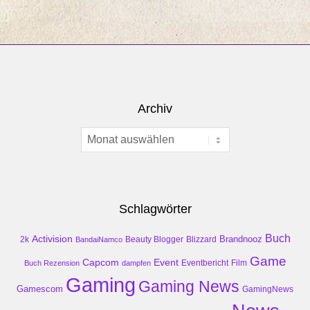
Archiv
Archiv
Schlagwörter
Buch
Activision
Brandnooz
2k
Beauty Blogger
Blizzard
BandaiNamco
Game
Event
Capcom
Buch Rezension
dampfen
Eventbericht
Film
Gaming
Gaming News
Gamescom
GamingNews