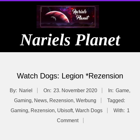
Skip
to
content
Nariels Planet
Primary
Navigation
Watch Dogs: Legion *Rezension
Menu
By:
Nariel
On:
23. November 2020
In:
Game
,
Gaming
,
News
,
Rezension
,
Werbung
Tagged:
Gaming
,
Rezension
,
Ubisoft
,
Warch Dogs
With:
1
Comment