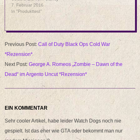
Reihe hat zuwachs in
7. Februar 2016
Form von Rainbow Six
In "Produkttest"
Siege bekommen. Wie
haben das Spiel für die
Xbox One bekommen.
2020-
Es ist aber auch für die
Playstation 4 und den
Previous Post:
Call of Duty Black Ops Cold War
11-
PC erschienen. Ein…
*Rezension*
23
Next Post:
George A. Romeos „Zombie – Dawn of the
Dead“ im Argento Uncut *Rezension*
EIN KOMMENTAR
Sehr cooler Artikel, habe leider Watch Dogs noch nie
gespielt. Ist das eher wie GTA oder bekommt man nur