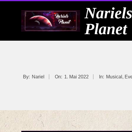
Skip
Nariel
to
Planet
content
By:
Nariel
On:
1. Mai 2022
In:
Musical
,
Eve