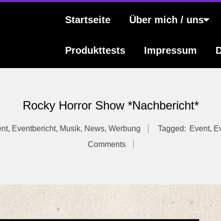
s
Primary
Startseite
Über mich / uns
Navigation
Menu
Produkttests
Impressum
D
Rocky Horror Show *Nachbericht*
nt
,
Eventbericht
,
Musik
,
News
,
Werbung
Tagged:
Event
,
Ev
Comments