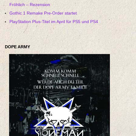
Fröhlich – Rezension
Gothic 1 Remake Pre-Order startet
PlayStation Plus-Titel im April für PS5 und PS4
DOPE ARMY