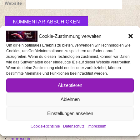
Website
Cookie-Zustimmung verwalten
Um dir ein optimales Erlebnis zu bieten, verwenden wir Technologien wie
Cookies, um Geräteinformationen zu speichern und/oder darauf
zuzugreifen. Wenn du diesen Technologien zustimmst, können wir Daten
wie das Surfverhalten oder eindeutige IDs auf dieser Website verarbeiten.
Startseite
Wenn du deine Zustimmung nicht erteilst oder zurückziehst, können
bestimmte Merkmale und Funktionen beeinträchtigt werden.
Über mich / uns
Media Kit
Akzeptieren
Events
Ablehnen
Eventberichte
Rezensionen
Einstellungen ansehen
Gaming
Cookie-Richtlinie
Datenschutz
Impressum
Produkttests
Impressum