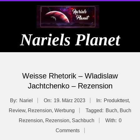
Skip
to
content
Nariels Planet
Primary
Navigation
Weisse Rhetorik – Wladislaw
Menu
Jachtchenko – Rezension
By:
Nariel
On:
19. März 2023
In:
Produkttest
,
Review
,
Rezension
,
Werbung
Tagged:
Buch
,
Buch
Rezension
,
Rezension
,
Sachbuch
With:
0
Comments