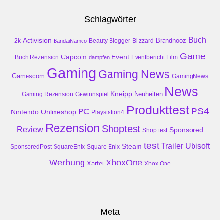
Schlagwörter
Buch
Activision
Brandnooz
2k
Beauty Blogger
Blizzard
BandaiNamco
Game
Event
Capcom
Buch Rezension
dampfen
Eventbericht
Film
Gaming
Gaming News
Gamescom
GamingNews
News
Kneipp
Neuheiten
Gaming Rezension
Gewinnspiel
Produkttest
PS4
PC
Nintendo
Onlineshop
Playstation4
Rezension
Shoptest
Review
Sponsored
Shop test
test
Trailer
Ubisoft
Steam
SponsoredPost
SquareEnix
Square Enix
Werbung
XboxOne
Xarfei
Xbox One
Meta