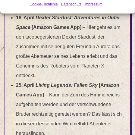
Cookie-Richtlinie
Datenschutz
Impressum
Märchenreich unternehmen.
18. April
Dexter Stardust: Adventures in Outer
Space
[Amazon Games App]
–
Hier geht es um
den tacobegeisterten Dexter Stardust, der
zusammen mit seiner guten Freundin Aurora das
größte Abenteuer seines Lebens erlebt und das
Geheimnis des Roboters vom Planeten X
entdeckt.
25. April
Living Legends: Fallen Sky
[Amazon
Games App]
–
Kann der Zorn des Himmelreichs
aufgehalten werden und der verschwundene
Bruder rechtzeitig gerettet werden? Das lässt sich
in diesem fesselnden Wimmelbild-Abenteuer
herausfinden.