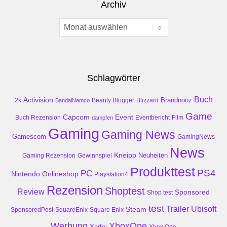
Archiv
Archiv
Schlagwörter
Buch
Activision
Brandnooz
2k
Beauty Blogger
Blizzard
BandaiNamco
Game
Event
Capcom
Buch Rezension
dampfen
Eventbericht
Film
Gaming
Gaming News
Gamescom
GamingNews
News
Kneipp
Neuheiten
Gaming Rezension
Gewinnspiel
Produkttest
PS4
PC
Nintendo
Onlineshop
Playstation4
Rezension
Shoptest
Review
Sponsored
Shop test
test
Trailer
Ubisoft
Steam
SponsoredPost
SquareEnix
Square Enix
Werbung
XboxOne
Xarfei