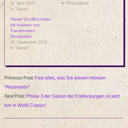
11. April 2024
In "Produkttest"
In "Game"
*News* Ein Blick hinter
die Kulissen von
Transformers:
Devastation
26. September 2015
In "Game"
2024-
Previous Post:
Fast alles, was Sie wissen müssen
04-
*Rezension*
07
Next Post:
Phase 3 der Saison der Entdeckungen ist jetzt
live in WoW Classic!