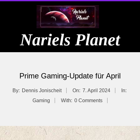
Skip
to
content
Nariels Planet
Primary
Navigation
Prime Gaming-Update für April
Menu
By:
Dennis Jonischeit
On:
7. April 2024
In:
Gaming
With:
0 Comments