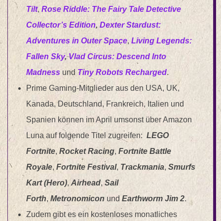
Tilt
,
Rose Riddle: The
Fairy Tale
Detective
Collector’s Edition
,
Dexter Stardust:
Adventures in Outer Space
,
Living Legends:
Fallen Sky
,
Vlad Circus: Descend Into
Madness
und
Tiny Robots Recharged
.
Prime Gaming-Mitglieder aus den USA, UK,
Kanada, Deutschland, Frankreich, Italien und
Spanien können im April umsonst über Amazon
Luna auf folgende Titel zugreifen:
LEGO
Fortnite
,
Rocket Racing
,
Fortnite Battle
Royale
,
Fortnite Festival
,
Trackmania
,
Smurfs
Kart (Hero)
,
Airhead
,
Sail
Forth
,
Metronomicon
und
Earthworm Jim 2
.
Zudem gibt es ein kostenloses monatliches