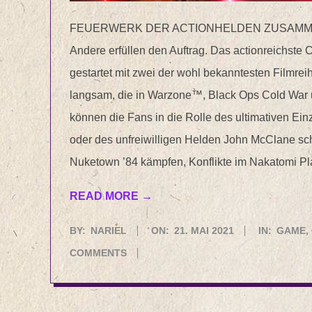
FEUERWERK DER ACTIONHELDEN ZUSAMMEN We
Andere erfüllen den Auftrag. Das actionreichste C
gestartet mit zwei der wohl bekanntesten Filmre
langsam, die in Warzone™, Black Ops Cold War un
können die Fans in die Rolle des ultimativen
oder des unfreiwilligen Helden John McClane sch
Nuketown ’84 kämpfen, Konflikte im Nakatomi Plaz
READ MORE →
2021-
BY:
NARIEL
ON:
21. MAI 2021
IN:
GAME
,
05-
COMMENTS
21