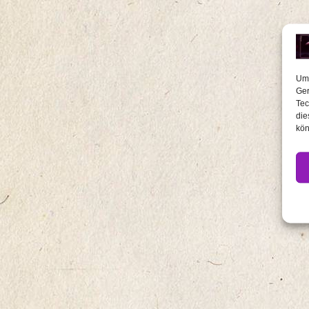
Um 
Ger
Tec
die
kön