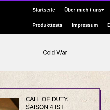
s
Primary
Startseite
Über mich / uns
Navigation
Menu
Produkttests
Impressum
D
Cold War
CALL OF DUTY,
SAISON 4 IST