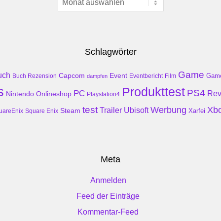
Schlagwörter
Game
uch
Event
Capcom
Gam
Buch Rezension
dampfen
Eventbericht
Film
s
Produkttest
PS4
PC
Rev
Nintendo
Onlineshop
Playstation4
test
Werbung
Xb
Trailer
Ubisoft
Steam
Xarfei
uareEnix
Square Enix
Meta
Anmelden
Feed der Einträge
Kommentar-Feed