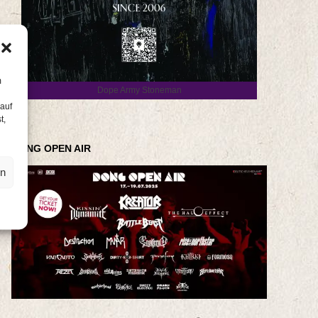
m
Dope Army Stoneman
 auf
t,
DONG OPEN AIR
en