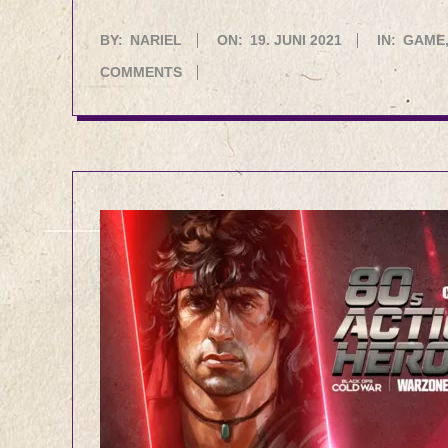
2021-
BY:
NARIEL
ON:
19. JUNI 2021
IN:
GAME
06-
COMMENTS
19