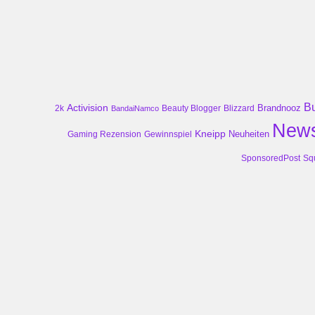
B
Activision
Brandnooz
2k
Beauty Blogger
Blizzard
BandaiNamco
New
Kneipp
Neuheiten
Gaming Rezension
Gewinnspiel
SponsoredPost
Sq