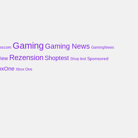
Gaming
Gaming News
escom
GamingNews
Rezension
Shoptest
iew
Sponsored
Shop test
oxOne
Xbox One