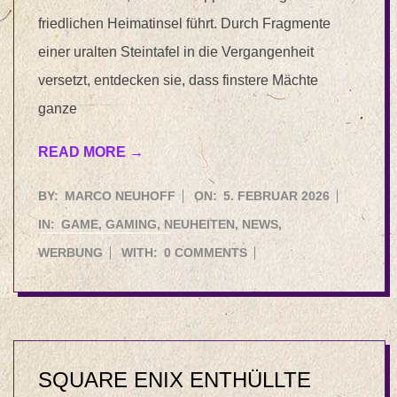
friedlichen Heimatinsel führt. Durch Fragmente
einer uralten Steintafel in die Vergangenheit
versetzt, entdecken sie, dass finstere Mächte
ganze
READ MORE →
2026-
BY:
MARCO NEUHOFF
ON:
5. FEBRUAR 2026
02-
IN:
GAME
,
GAMING
,
NEUHEITEN
,
NEWS
,
05
WERBUNG
WITH:
0 COMMENTS
SQUARE ENIX ENTHÜLLTE