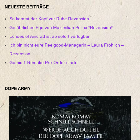
NEUESTE BEITRÄGE
So kommt der Kopf zur Ruhe Rezension
Gefährliches Ego von Maximilian Pollux *Rezension*
Echoes of Aincrad ist ab sofort verfügbar
Ich bin nicht eure Feelgood-Managerin – Laura Fröhlich –
Rezension
Gothic 1 Remake Pre-Order startet
DOPE ARMY