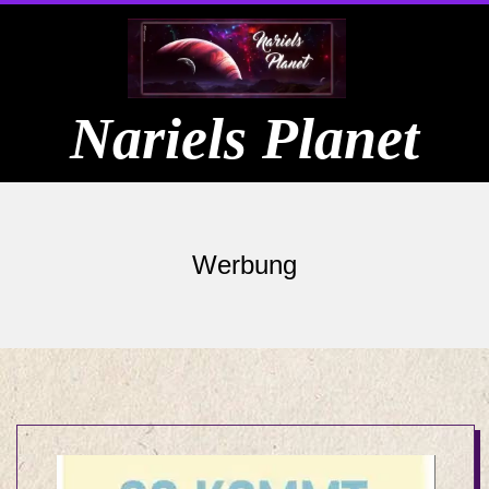
Skip
to
content
Nariels Planet
Primary
Navigation
Werbung
Menu