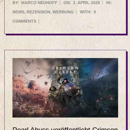
2026-
BY:
MARCO NEUHOFF
ON:
2. APRIL 2026
IN:
04-
NEWS
,
REZENSION
,
WERBUNG
WITH:
0
02
COMMENTS
Pearl Abyss veröffentlicht Crimson