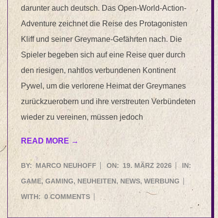
darunter auch deutsch. Das Open-World-Action-
Adventure zeichnet die Reise des Protagonisten
Kliff und seiner Greymane-Gefährten nach. Die
Spieler begeben sich auf eine Reise quer durch
den riesigen, nahtlos verbundenen Kontinent
Pywel, um die verlorene Heimat der Greymanes
zurückzuerobern und ihre verstreuten Verbündeten
wieder zu vereinen, müssen jedoch
READ MORE →
2026-
BY:
MARCO NEUHOFF
ON:
19. MÄRZ 2026
IN:
03-
GAME
,
GAMING
,
NEUHEITEN
,
NEWS
,
WERBUNG
19
WITH:
0 COMMENTS