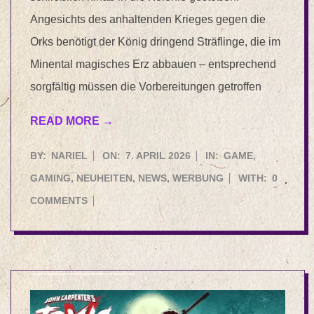
Angesichts des anhaltenden Krieges gegen die
Orks benötigt der König dringend Sträflinge, die im
Minental magisches Erz abbauen – entsprechend
sorgfältig müssen die Vorbereitungen getroffen
READ MORE →
2026-
BY:
NARIEL
ON:
7. APRIL 2026
IN:
GAME
,
04-
GAMING
,
NEUHEITEN
,
NEWS
,
WERBUNG
WITH:
0
07
COMMENTS