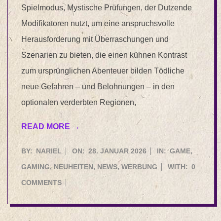
Spielmodus, Mystische Prüfungen, der Dutzende
Modifikatoren nutzt, um eine anspruchsvolle
Herausforderung mit Überraschungen und
Szenarien zu bieten, die einen kühnen Kontrast
zum ursprünglichen Abenteuer bilden Tödliche
neue Gefahren – und Belohnungen – in den
optionalen verderbten Regionen,
READ MORE →
2026-
BY:
NARIEL
ON:
28. JANUAR 2026
IN:
GAME
,
01-
GAMING
,
NEUHEITEN
,
NEWS
,
WERBUNG
WITH:
0
28
COMMENTS