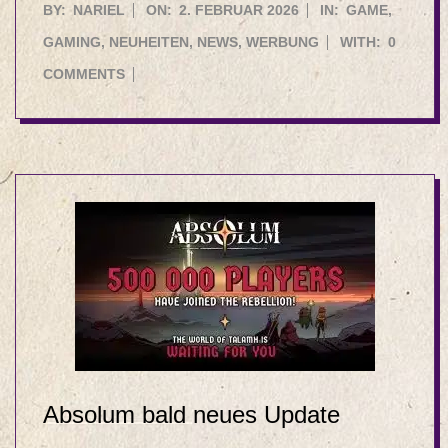
2026-
BY:
NARIEL
ON:
2. FEBRUAR 2026
IN:
GAME
,
02-
GAMING
,
NEUHEITEN
,
NEWS
,
WERBUNG
WITH:
0
02
COMMENTS
Absolum bald neues Update