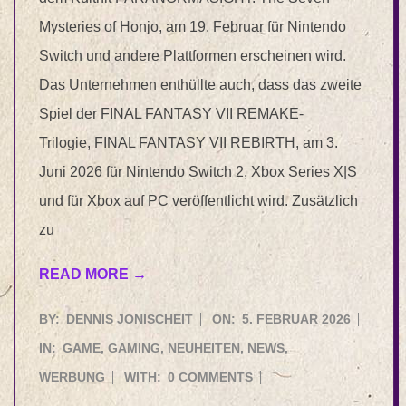
Mysteries of Honjo, am 19. Februar für Nintendo
Switch und andere Plattformen erscheinen wird.
Das Unternehmen enthüllte auch, dass das zweite
Spiel der FINAL FANTASY VII REMAKE-
Trilogie, FINAL FANTASY VII REBIRTH, am 3.
Juni 2026 für Nintendo Switch 2, Xbox Series X|S
und für Xbox auf PC veröffentlicht wird. Zusätzlich
zu
READ MORE →
2026-
BY:
DENNIS JONISCHEIT
ON:
5. FEBRUAR 2026
02-
IN:
GAME
,
GAMING
,
NEUHEITEN
,
NEWS
,
05
WERBUNG
WITH:
0 COMMENTS