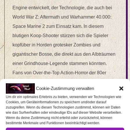
Engine entwickelt, der Technologie, die auch bei
World War Z: Aftermath und Warhammer 40.000:
Space Marine 2 zum Einsatz kam. In diesem
blutigen Koop-Shooter stürzen sich die Spieler
kopfüber in Horden grotesker Zombies und
gigantischer Bosse, die direkt aus den Albträumen
einer Grindhouse-Legende stammen könnten.
Fans von Over-the-Top Action-Horror der 80er
READ MORE →
Cookie-Zustimmung verwalten
Um dir ein optimales Erlebnis zu bieten, verwenden wir Technologien wie
2026-
BY:
MARCO NEUHOFF
ON:
13. MÄRZ 2026
IN:
Cookies, um Geräteinformationen zu speichern und/oder darauf
zuzugreifen. Wenn du diesen Technologien zustimmst, können wir Daten
03-
GAME
,
GAMING
,
NEUHEITEN
,
NEWS
,
WERBUNG
wie das Surfverhalten oder eindeutige IDs auf dieser Website verarbeiten.
Wenn du deine Zustimmung nicht erteilst oder zurückziehst, können
13
WITH:
0 COMMENTS
bestimmte Merkmale und Funktionen beeinträchtigt werden.