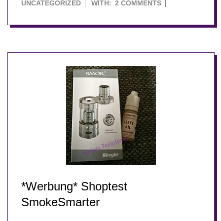
11-
UNCATEGORIZED
WITH:
2 COMMENTS
15
*Werbung* Shoptest
SmokeSmarter