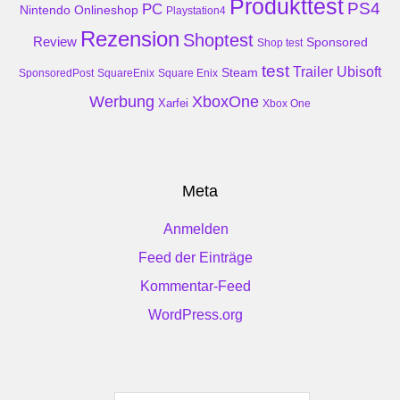
Produkttest
PS4
PC
Nintendo
Onlineshop
Playstation4
Rezension
Shoptest
Review
Sponsored
Shop test
test
Trailer
Ubisoft
Steam
SponsoredPost
SquareEnix
Square Enix
Werbung
XboxOne
Xarfei
Xbox One
Meta
Anmelden
Feed der Einträge
Kommentar-Feed
WordPress.org