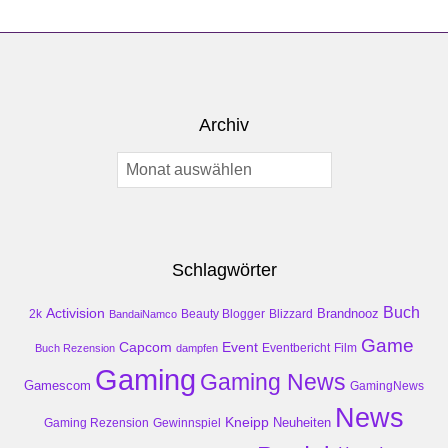
Archiv
Archiv
Schlagwörter
Buch
Activision
Brandnooz
2k
Beauty Blogger
Blizzard
BandaiNamco
Game
Event
Capcom
Buch Rezension
dampfen
Eventbericht
Film
Gaming
Gaming News
Gamescom
GamingNews
News
Kneipp
Neuheiten
Gaming Rezension
Gewinnspiel