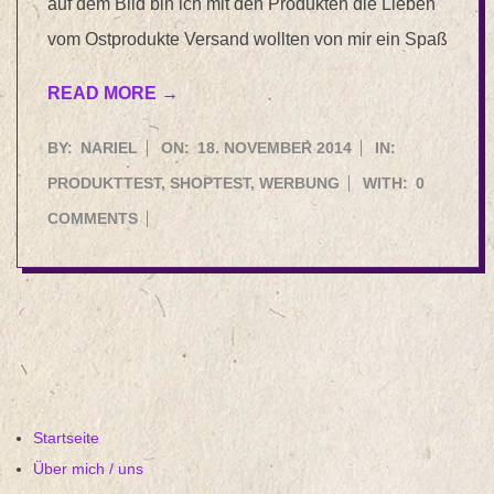
auf dem Bild bin ich mit den Produkten die Lieben
vom Ostprodukte Versand wollten von mir ein Spaß
READ MORE →
2014-
BY:
NARIEL
ON:
18. NOVEMBER 2014
IN:
11-
PRODUKTTEST
,
SHOPTEST
,
WERBUNG
WITH:
0
18
COMMENTS
Startseite
Über mich / uns