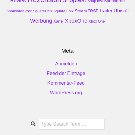
Review
Sponsored
Shop test
test
Trailer
Ubisoft
Steam
SponsoredPost
SquareEnix
Square Enix
Werbung
XboxOne
Xarfei
Xbox One
Meta
Anmelden
Feed der Einträge
Kommentar-Feed
WordPress.org
Search