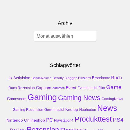
Archiv
Archiv
Schlagwörter
Buch
Activision
Brandnooz
2k
Beauty Blogger
Blizzard
BandaiNamco
Game
Event
Capcom
Buch Rezension
dampfen
Eventbericht
Film
Gaming
Gaming News
Gamescom
GamingNews
News
Kneipp
Neuheiten
Gaming Rezension
Gewinnspiel
Produkttest
PS4
PC
Nintendo
Onlineshop
Playstation4
Rezension
Shoptest