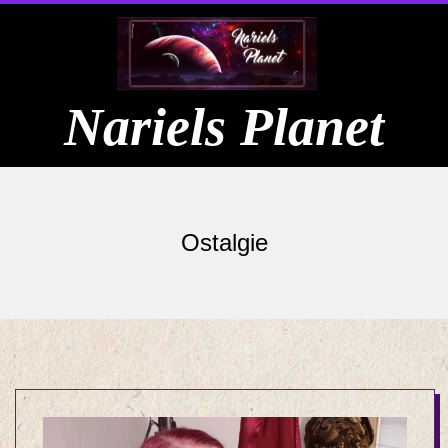
Skip
to
content
Nariels Planet
Primary
Navigation
Ostalgie
Menu