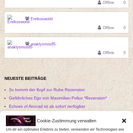
Offline
0
Enrikosworld
Offline
0
anaklysmos85
Offline
0
NEUESTE BEITRÄGE
So kommt der Kopf zur Ruhe Rezension
Gefährliches Ego von Maximilian Pollux *Rezension*
Echoes of Aincrad ist ab sofort verfügbar
Ich bin nicht eure Feelgood-Managerin – Laura Fröhlich –
Cookie-Zustimmung verwalten
Rezension
Um dir ein optimales Erlebnis zu bieten, verwenden wir Technologien wie
Gothic 1 Remake Pre-Order startet