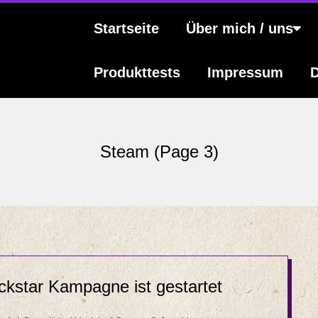
s
Primary
Startseite
Über mich / uns
Navigation
Menu
Produkttests
Impressum
D
Steam
(Page 3)
ckstar Kampagne ist gestartet