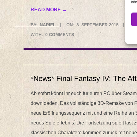
kön
READ MORE →
2015-
BY:
NARIEL
ON:
8. SEPTEMBER 2015
IN:
09-
WITH:
0 COMMENTS
08
*News* Final Fantasy IV: The Af
Ab sofort könnt ihr euch für euren PC über Steam
downloaden. Das vollständige 3D-Remake von Fin
neue Eröffnungssequenz mit und eine Reihe an S
neues Spielerlebnis. Die Fortsetzung spielt fast 
klassischen Charaktere kommen zurück mit neu