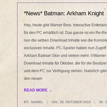
*News* Batman: Arkham Knight
Hey, heute gibt Warner Bros. Interactive Entert
für den PC erhältlich ist. Das ganze ist ein Re
nun die selben Download Inhalte wie die Konsolen
exclusiven Inhalte. PC-Spieler haben nun Zugrif
Arkham Batman Skin und vielem mehr. ©Warner In
Download Inhalte für Oktober, die für die Besitz
und dem PC zur Verfügung stehen. Natürlich gibt 
den neuen
READ MORE →
2015-
BY:
NARIEL
ON:
29. OKTOBER 2015
IN: