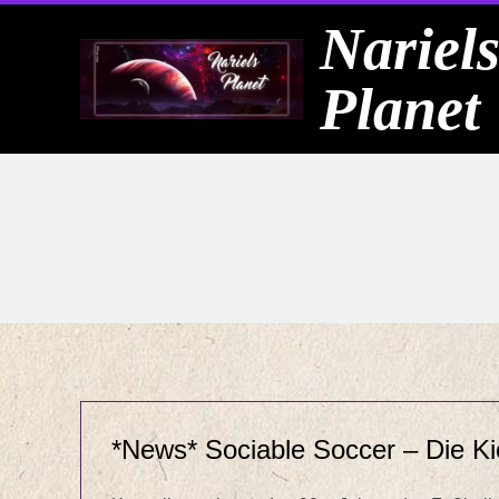
Skip
Nariel
to
Planet
content
*News* Sociable Soccer – Die Ki