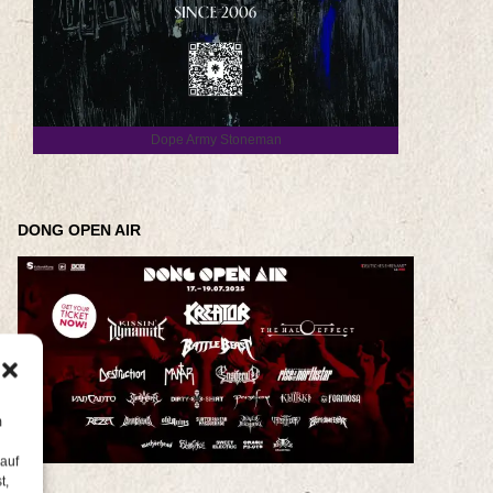
Dope Army Stoneman
DONG OPEN AIR
m
 auf
t,