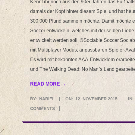
Kennt ihr noch aus den 90er Jahren das Fußballs
damals der Kopf hinter diesem Spiel und hat heut
300.000 Pfund sammeln möchte. Damit möchte e
Soccer entwickeln, welches mit der selben Liebe
entwickelt werden soll. ©Sociable Soccer Sociab
mit Multiplayer Modus, anpassbaren Spieler-Av
Es wird mit bekannten AAA-Entwicklern erarbeit
und The Walking Dead: No Man`s Land gearbeite
READ MORE →
2015-
BY:
NARIEL
ON:
12. NOVEMBER 2015
IN:
11-
COMMENTS
12