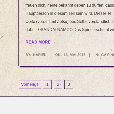
freuen sich, heute bekannt geben zu dürfen, das
Hauptperson in diesem Teil sein wird. Dieser Teil s
Obito (vereint mit Zetsu) bei. Selbstverständlic
dabei. ©BANDAI NAMCO Das Spiel erscheint wie 
READ MORE →
2015-
BY:
NARIEL
ON:
13. MAI 2015
IN:
GAMIN
05-
13
Seitennummerierung
Vorherige
1
2
3
der
Beiträge