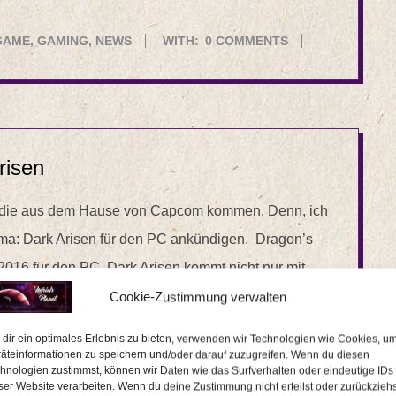
GAME
,
GAMING
,
NEWS
WITH:
0 COMMENTS
risen
ws die aus dem Hause von Capcom kommen. Denn, ich
gma: Dark Arisen für den PC ankündigen. Dragon’s
016 für den PC. Dark Arisen kommt nicht nur mit
ar noch alle Erweiterungen mit, die es bist jetzt
Cookie-Zustimmung verwalten
Insel, High-Level-Waffen und Rüstungen. Ihr werdet
dir ein optimales Erlebnis zu bieten, verwenden wir Technologien wie Cookies, u
können. Es wird dank den Hires Texturen besser
äteinformationen zu speichern und/oder darauf zuzugreifen. Wenn du diesen
hnologien zustimmst, können wir Daten wie das Surfverhalten oder eindeutige IDs
Unterstützung auch
ser Website verarbeiten. Wenn du deine Zustimmung nicht erteilst oder zurückziehs