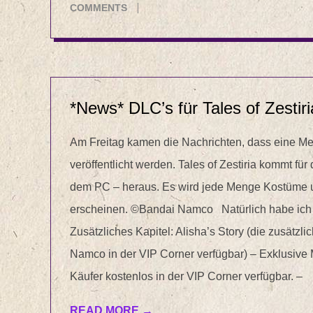
10-
COMMENTS
29
*News* DLC’s für Tales of Zesti
Am Freitag kamen die Nachrichten, dass eine Me
veröffentlicht werden. Tales of Zestiria kommt für
dem PC – heraus. Es wird jede Menge Kostüme 
erscheinen. ©Bandai Namco Natürlich habe ich f
Zusätzliches Kapitel: Alisha’s Story (die zusätz
Namco in der VIP Corner verfügbar) – Exklusive My
Käufer kostenlos in der VIP Corner verfügbar. –
READ MORE →