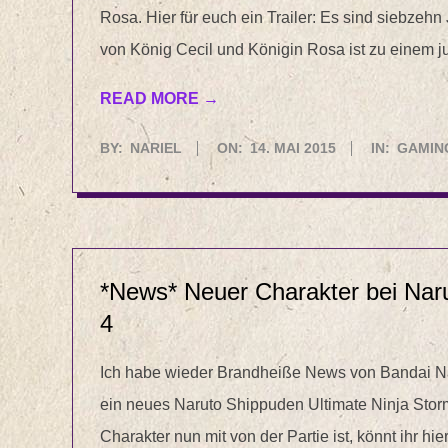
Rosa. Hier für euch ein Trailer: Es sind siebze
von König Cecil und Königin Rosa ist zu einem
READ MORE →
2015-
BY:
NARIEL
ON:
14. MAI 2015
IN:
GAMIN
05-
14
*News* Neuer Charakter bei Nar
4
Ich habe wieder Brandheiße News von Bandai Na
ein neues Naruto Shippuden Ultimate Ninja Storm 
Charakter nun mit von der Partie ist, könnt ihr 