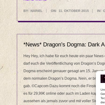
2015-
BY:
NARIEL
ON:
11. OKTOBER 2015
IN:
10-
11
*News* Dragon’s Dogma: Dark A
Hey Hey, ich habe für euch heute ein paar Ne
darf euch die Veröffentlichung von Dragon’s Do
Dogma erscheint genauer gesagt am 15. Januar 2
dem normalen Dragon’s Dogma. Nein, er bringt sog
gab. ©Capcom Dazu kommt noch die Finstergram-
Um 
es für 29,99€ online oder auch im Laden kaufen 
Ger
Tec
aussehen als jemals zuvor und mit voller Steam 
die