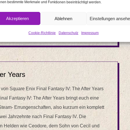
nen bestimmte Merkmale und Funktionen beeinträchtigt werden.
Akzeptieren
Ablehnen
Einstellungen anseh
GAME
,
GAMING
,
NEUHEITEN
,
NEWS
,
WERBUNG
Cookie-Richtlinie
Datenschutz
Impressum
ter Years
 von Square Enix Final Fantasy IV: The After Years
al Fantasy IV: The After Years bringt euch eine
team- Errungenschaften, also kurzum ein komplett
zwei Jahrzehnte nach Final Fantasy IV. Die
en Helden wie Ceodore, dem Sohn von Cecil und