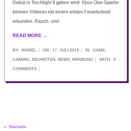
Debüt in Torchlight II geben wird: Xbox One-Spieler
können Vilderan mit einem wilden Feuerkobold
erkunden. Rauch- und
READ MORE →
2019-
BY:
NARIEL
ON:
17. JULI 2019
IN:
GAME
,
07-
GAMING
,
NEUHEITEN
,
NEWS
,
WERBUNG
WITH:
0
17
COMMENTS
Startseite