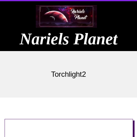
Skip
to
content
Nariels Planet
Primary
Navigation
Torchlight2
Menu