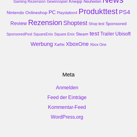
Kneipp
Neuheiten
Gaming Rezension
Gewinnspiel
Produkttest
PS4
PC
Nintendo
Onlineshop
Playstation4
Rezension
Shoptest
Review
Sponsored
Shop test
test
Trailer
Ubisoft
Steam
SponsoredPost
SquareEnix
Square Enix
Werbung
XboxOne
Xarfei
Xbox One
Meta
Anmelden
Feed der Einträge
Kommentar-Feed
WordPress.org