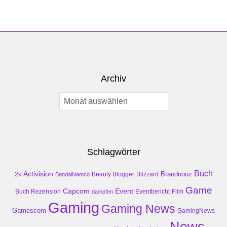
Archiv
Archiv
Schlagwörter
Buch
Activision
Brandnooz
2k
Beauty Blogger
Blizzard
BandaiNamco
Game
Event
Capcom
Buch Rezension
dampfen
Eventbericht
Film
Gaming
Gaming News
Gamescom
GamingNews
News