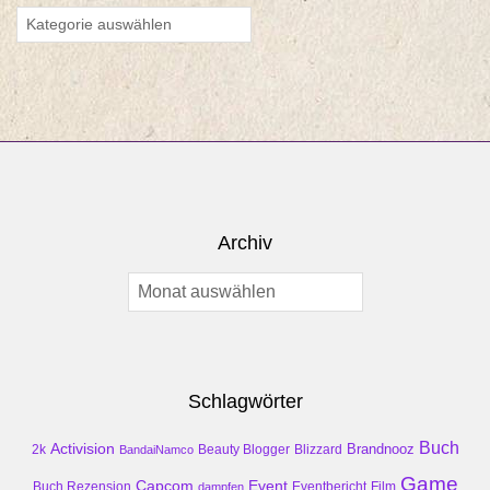
Kategorien
Archiv
Archiv
Schlagwörter
Buch
Activision
Brandnooz
2k
Beauty Blogger
Blizzard
BandaiNamco
Game
Event
Capcom
Buch Rezension
dampfen
Eventbericht
Film