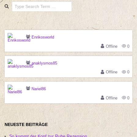
Search
Enrikosworld
Offline
0
anaklysmos85
Offline
0
Nariel86
Offline
0
NEUESTE BEITRÄGE
So kommt der Kopf zur Ruhe Rezension