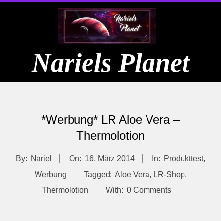
Skip
to
content
Nariels Planet
Primary
Navigation
*Werbung* LR Aloe Vera –
Menu
Thermolotion
By:
Nariel
On:
16. März 2014
In:
Produkttest
,
Werbung
Tagged:
Aloe Vera
,
LR-Shop
,
Thermolotion
With:
0 Comments