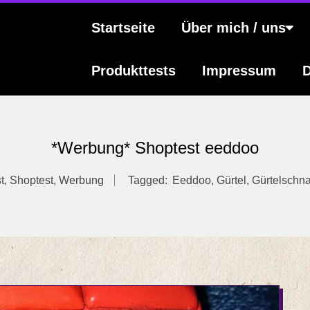
s
Primary
Startseite
Über mich / uns
Navigation
Menu
Produkttests
Impressum
D
*Werbung* Shoptest eeddoo
t
,
Shoptest
,
Werbung
Tagged:
Eeddoo
,
Gürtel
,
Gürtelschna