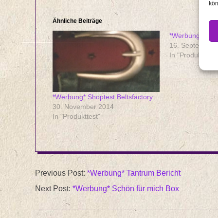
kön
Ähnliche Beiträge
*Werbung* Shop
16. September
In "Produkttest"
*Werbung* Shoptest Beltsfactory
30. November 2014
In "Produkttest"
2014-
Previous Post:
*Werbung* Tantrum Bericht
04-
Next Post:
*Werbung* Schön für mich Box
08