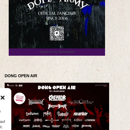
Dope Army Stoneman
DONG OPEN AIR
m
 auf
t,