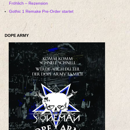
Fröhlich – Rezension
Gothic 1 Remake Pre-Order startet
DOPE ARMY