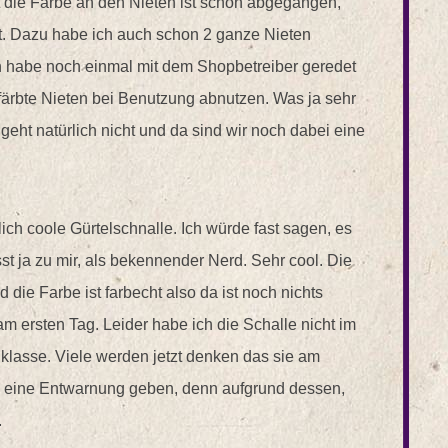
t die Farbe an den Nieten ist schon abgegangen,
st. Dazu habe ich auch schon 2 ganze Nieten
h habe noch einmal mit dem Shopbetreiber geredet
efärbte Nieten bei Benutzung abnutzen. Was ja sehr
geht natürlich nicht und da sind wir noch dabei eine
lich coole Gürtelschnalle. Ich würde fast sagen, es
sst ja zu mir, als bekennender Nerd. Sehr cool. Die
nd die Farbe ist farbecht also da ist noch nichts
 ersten Tag. Leider habe ich die Schalle nicht im
l klasse. Viele werden jetzt denken das sie am
h eine Entwarnung geben, denn aufgrund dessen,
.