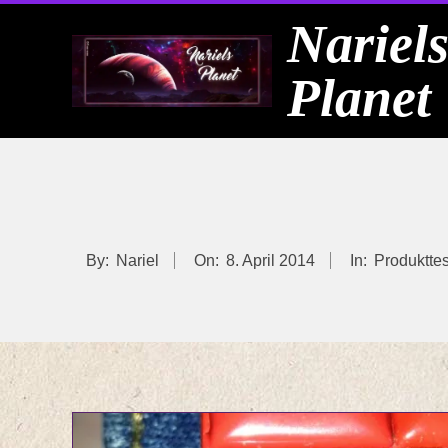
Skip
Nariel
to
Planet
content
By:
Nariel
On:
8. April 2014
In:
Produkttes