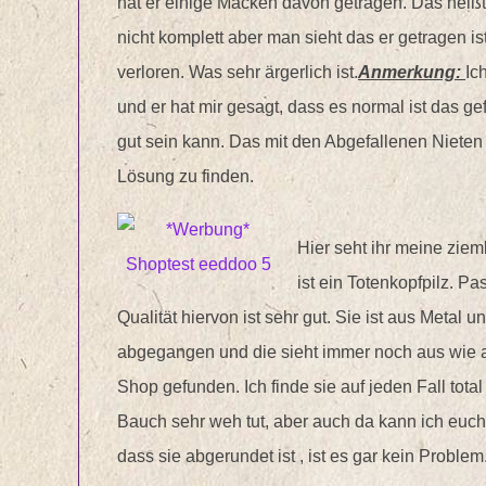
hat er einige Macken davon getragen. Das heiß
nicht komplett aber man sieht das er getragen i
verloren. Was sehr ärgerlich ist.
Anmerkung:
Ic
und er hat mir gesagt, dass es normal ist das g
gut sein kann. Das mit den Abgefallenen Nieten 
Lösung zu finden.
Hier seht ihr meine ziem
ist ein Totenkopfpilz. Pa
Qualität hiervon ist sehr gut. Sie ist aus Metal u
abgegangen und die sieht immer noch aus wie am
Shop gefunden. Ich finde sie auf jeden Fall tota
Bauch sehr weh tut, aber auch da kann ich euc
dass sie abgerundet ist , ist es gar kein Problem