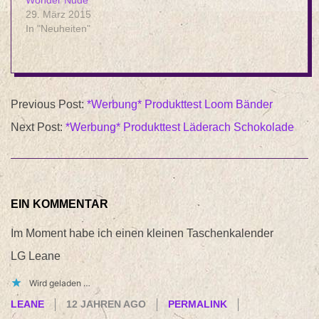
Wonder Nude
29. März 2015
In "Neuheiten"
2014-
Previous Post:
*Werbung* Produkttest Loom Bänder
10-
Next Post:
*Werbung* Produkttest Läderach Schokolade
22
EIN KOMMENTAR
Im Moment habe ich einen kleinen Taschenkalender
LG Leane
Wird geladen …
LEANE
12 JAHREN AGO
PERMALINK