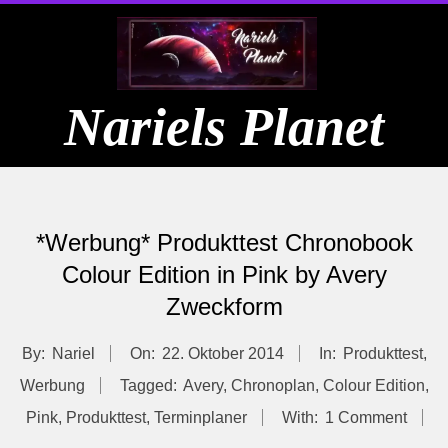
Skip
to
content
Nariels Planet
Primary
Navigation
*Werbung* Produkttest Chronobook
Menu
Colour Edition in Pink by Avery
Zweckform
By:
Nariel
On:
22. Oktober 2014
In:
Produkttest
,
Werbung
Tagged:
Avery
,
Chronoplan
,
Colour Edition
,
Pink
,
Produkttest
,
Terminplaner
With:
1 Comment