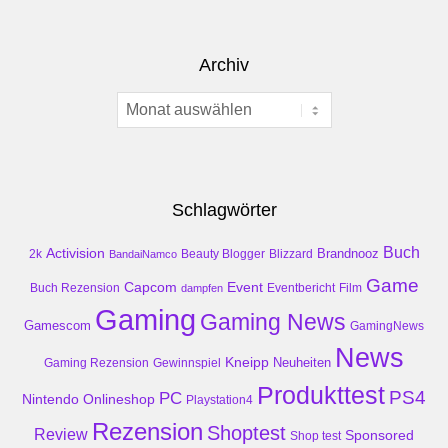
Archiv
Archiv
Schlagwörter
Buch
Activision
Brandnooz
2k
Beauty Blogger
Blizzard
BandaiNamco
Game
Event
Capcom
Buch Rezension
dampfen
Eventbericht
Film
Gaming
Gaming News
Gamescom
GamingNews
News
Kneipp
Neuheiten
Gaming Rezension
Gewinnspiel
Produkttest
PS4
PC
Nintendo
Onlineshop
Playstation4
Rezension
Shoptest
Review
Sponsored
Shop test