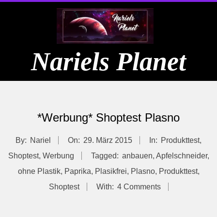
Skip
to
content
Nariels Planet
Primary
Navigation
*Werbung* Shoptest Plasno
Menu
By:
Nariel
On:
29. März 2015
In:
Produkttest
,
Shoptest
,
Werbung
Tagged:
anbauen
,
Apfelschneider
,
ohne Plastik
,
Paprika
,
Plasikfrei
,
Plasno
,
Produkttest
,
Shoptest
With:
4 Comments