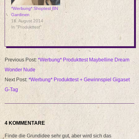
*Werbung* Shoptest BN
Gardinen
18. August 2014
In "Produkttest"
2015-
Previous Post:
*Werbung* Produkttest Maybelline Dream
03-
Wonder Nude
29
Next Post:
*Werbung* Produkttest + Gewinnspiel Gigaset
G-Tag
4 KOMMENTARE
Finde die Grundidee sehr gut, aber wird sich das