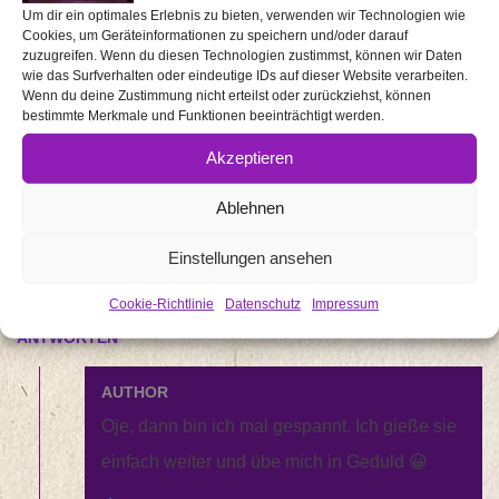
November!!! Und ist dann gleich erfroren xD
Um dir ein optimales Erlebnis zu bieten, verwenden wir Technologien wie
Cookies, um Geräteinformationen zu speichern und/oder darauf
Ich finde die Idee des Shops total gut, da wir auch
zuzugreifen. Wenn du diesen Technologien zustimmst, können wir Daten
wie das Surfverhalten oder eindeutige IDs auf dieser Website verarbeiten.
versuchen auf Plastik zu verzichten. Das geht zwar nicht
Wenn du deine Zustimmung nicht erteilst oder zurückziehst, können
immer, aber wenn jeder Mensch ein kleines bißchen
bestimmte Merkmale und Funktionen beeinträchtigt werden.
macht, hilft das der Welt schon ungemein.
Akzeptieren
Gruß,
Ablehnen
Anika
Einstellungen ansehen
Wird geladen …
ANIKA CATALDI
11 JAHREN AGO
PERMALINK
Cookie-Richtlinie
Datenschutz
Impressum
ANTWORTEN
AUTHOR
Oje, dann bin ich mal gespannt. Ich gieße sie
einfach weiter und übe mich in Geduld 😀