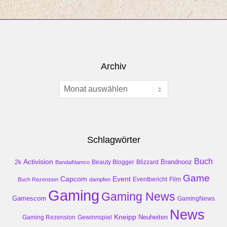
Archiv
Archiv
Schlagwörter
Buch
Activision
Brandnooz
2k
Beauty Blogger
Blizzard
BandaiNamco
Game
Event
Capcom
Buch Rezension
dampfen
Eventbericht
Film
Gaming
Gaming News
Gamescom
GamingNews
News
Kneipp
Neuheiten
Gaming Rezension
Gewinnspiel