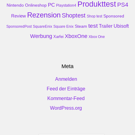
Produkttest
PS4
PC
Nintendo
Onlineshop
Playstation4
Rezension
Shoptest
Review
Sponsored
Shop test
test
Trailer
Ubisoft
Steam
SponsoredPost
SquareEnix
Square Enix
Werbung
XboxOne
Xarfei
Xbox One
Meta
Anmelden
Feed der Einträge
Kommentar-Feed
WordPress.org