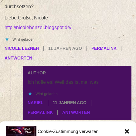
durchsetzen?
Liebe Grüße, Nicole
http://nicolehenzel.blogspot.de/
Wird geladen …
NICOLE LEZNEH
11 JAHREN AGO
PERMALINK
ANTWORTEN
AUTHOR
Ich hoffe es! Weil das ist mal was
Wird geladen …
NARIEL
11 JAHREN AGO
PERMALINK
ANTWORTEN
Tröste dich…meine Paprika letztes Jahr kam im
Cookie-Zustimmung verwalten