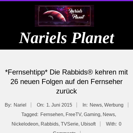
Skip
to
content
Nariels Planet
Primary
Navigation
*Fernsehtipp* Die Rabbids® kehren mit
Menu
26 neuen Folgen auf den Fernseher
zurück
By:
Nariel
On:
1. Juni 2015
In:
News
,
Werbung
Tagged:
Fernsehen
,
FreeTV
,
Gaming
,
News
,
Nickelodeon
,
Rabbids
,
TVSerie
,
Ubisoft
With:
0