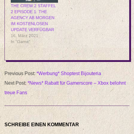
THE CREW 2 STAFFEL
2 EPISODE 1: THE
AGENCY AB MORGEN
IM KOSTENLOSEN
UPDATE VERFÜGBAR
16. März 2021
In "Game"
2015-
Previous Post:
*Werbung* Shoptest Bijouteria
06-
Next Post:
*News* Rabatt für Gamerscore – Xbox belohnt
01
treue Fans
SCHREIBE EINEN KOMMENTAR