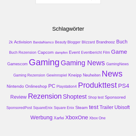
Schlagwörter
Buch
Activision
Brandnooz
2k
Beauty Blogger
Blizzard
BandaiNamco
Game
Event
Capcom
Buch Rezension
dampfen
Eventbericht
Film
Gaming
Gaming News
Gamescom
GamingNews
News
Kneipp
Neuheiten
Gaming Rezension
Gewinnspiel
Produkttest
PS4
PC
Nintendo
Onlineshop
Playstation4
Rezension
Shoptest
Review
Sponsored
Shop test
test
Trailer
Ubisoft
Steam
SponsoredPost
SquareEnix
Square Enix
Werbung
XboxOne
Xarfei
Xbox One