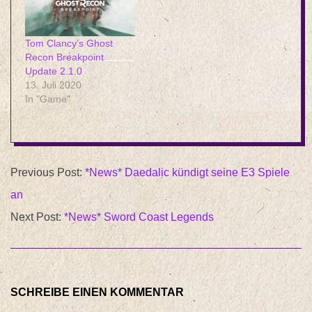
sogenannten PvP-
Modus könnt ihr mit bis
zu 6 Spielern spielen.
Tom Clancy’s Ghost
Das sind immer 3 gegen
Recon Breakpoint
3. Im…
Update 2.1.0
13. Juli 2020
In "Game"
2015-
Previous Post:
*News* Daedalic kündigt seine E3 Spiele
06-
an
11
Next Post:
*News* Sword Coast Legends
SCHREIBE EINEN KOMMENTAR