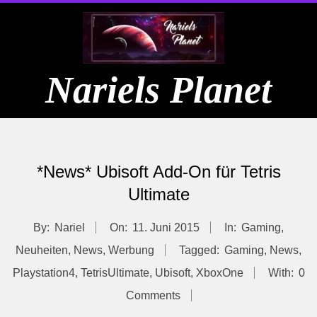
Skip
to
content
Nariels Planet
Primary
Navigation
*News* Ubisoft Add-On für Tetris
Menu
Ultimate
By:
Nariel
On:
11. Juni 2015
In:
Gaming
,
Neuheiten
,
News
,
Werbung
Tagged:
Gaming
,
News
,
Playstation4
,
TetrisUltimate
,
Ubisoft
,
XboxOne
With:
0
Comments