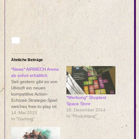
Ähnliche Beiträge
*News* AIRMECH Arena
ab sofort erhältlich
Seit gestern gibt es von
Ubisoft ein neues
kompetitive Action-
*Werbung* Shoptest
Echtzeit-Strategie-Spiel
Space Store
welches free-to-play ist.
18. Dezember 2014
In AirMech Arena gibt es
14. Mai 2015
In "Produkttest"
fünf Spielmodis in denen
In "Gaming"
ihr in Echtzeit-Kämpfen
antreten könnt, egal ob
solo oder online. Im