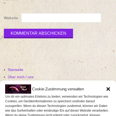
*
Website
Startseite
Über mich / uns
Media Kit
Cookie-Zustimmung verwalten
Events
Um dir ein optimales Erlebnis zu bieten, verwenden wir Technologien wie
Eventberichte
Cookies, um Geräteinformationen zu speichern und/oder darauf
zuzugreifen. Wenn du diesen Technologien zustimmst, können wir Daten
Rezensionen
wie das Surfverhalten oder eindeutige IDs auf dieser Website verarbeiten.
Gaming
Wenn du deine Zustimmung nicht erteilst oder zurückziehst, können