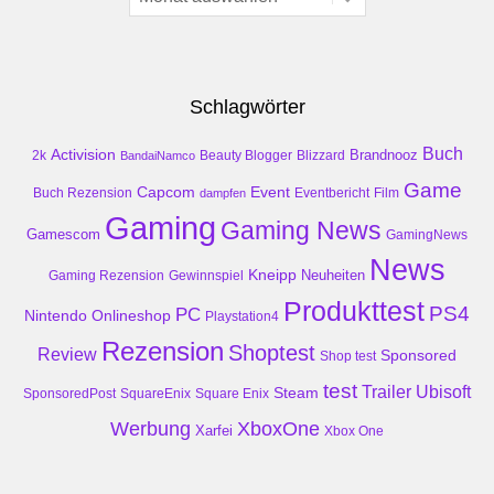
Schlagwörter
Buch
Activision
Brandnooz
2k
Beauty Blogger
Blizzard
BandaiNamco
Game
Event
Capcom
Buch Rezension
dampfen
Eventbericht
Film
Gaming
Gaming News
Gamescom
GamingNews
News
Kneipp
Neuheiten
Gaming Rezension
Gewinnspiel
Produkttest
PS4
PC
Nintendo
Onlineshop
Playstation4
Rezension
Shoptest
Review
Sponsored
Shop test
test
Trailer
Ubisoft
Steam
SponsoredPost
SquareEnix
Square Enix
Werbung
XboxOne
Xarfei
Xbox One