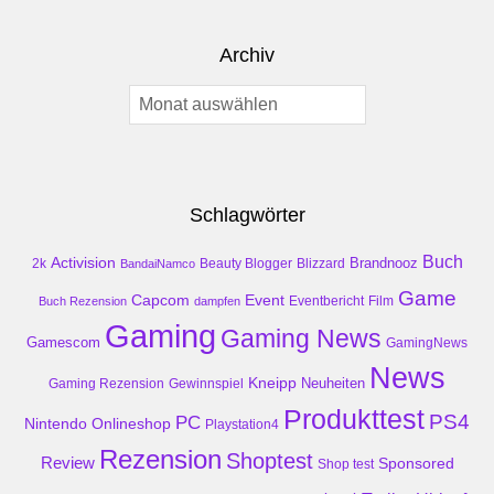
Archiv
Archiv
Schlagwörter
Buch
Activision
Brandnooz
2k
Beauty Blogger
Blizzard
BandaiNamco
Game
Event
Capcom
Buch Rezension
dampfen
Eventbericht
Film
Gaming
Gaming News
Gamescom
GamingNews
News
Kneipp
Neuheiten
Gaming Rezension
Gewinnspiel
Produkttest
PS4
PC
Nintendo
Onlineshop
Playstation4
Rezension
Shoptest
Review
Sponsored
Shop test