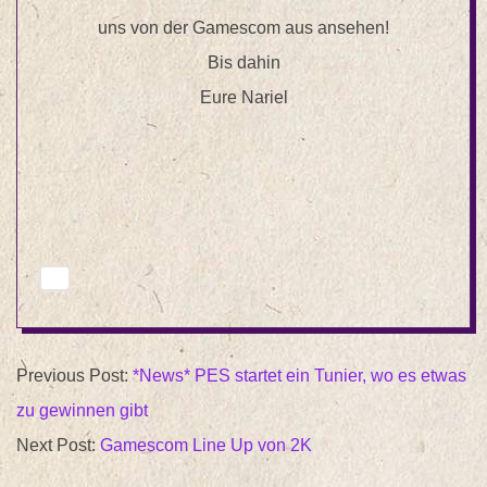
uns von der Gamescom aus ansehen!
Bis dahin
Eure Nariel
2015-
Previous Post:
*News* PES startet ein Tunier, wo es etwas
07-
zu gewinnen gibt
28
Next Post:
Gamescom Line Up von 2K