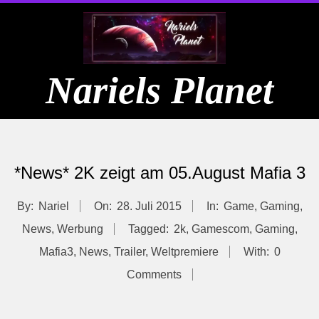
Skip
to
content
Nariels Planet
Primary
Navigation
*News* 2K zeigt am 05.August Mafia 3
Menu
By:
Nariel
On:
28. Juli 2015
In:
Game
,
Gaming
,
News
,
Werbung
Tagged:
2k
,
Gamescom
,
Gaming
,
Mafia3
,
News
,
Trailer
,
Weltpremiere
With:
0
Comments