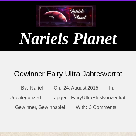
Skip
to
content
Nariels Planet
Primary
Navigation
Gewinner Fairy Ultra Jahresvorrat
Menu
By:
Nariel
On:
24. August 2015
In:
Uncategorized
Tagged:
FairyUltraPlusKonzentrat
,
Gewinner
,
Gewinnspiel
With:
3 Comments