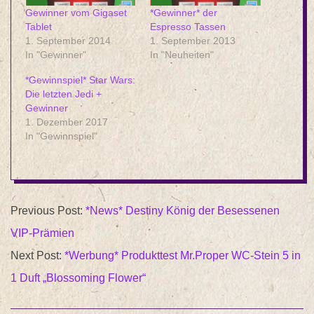
Gewinner vom Gigaset
*Gewinner* der
Tablet
Espresso Tassen
1. September 2014
1. September 2013
In "Gewinner"
In "Neuheiten"
*Gewinnspiel* Star Wars:
Die letzten Jedi +
Gewinner
1. Dezember 2017
In "Gewinnspiel"
2015-
Previous Post:
*News* Destiny König der Besessenen
08-
VIP-Prämien
24
Next Post:
*Werbung* Produkttest Mr.Proper WC-Stein 5 in
1 Duft „Blossoming Flower“