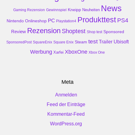
News
Kneipp
Neuheiten
Gaming Rezension
Gewinnspiel
Produkttest
PS4
PC
Nintendo
Onlineshop
Playstation4
Rezension
Shoptest
Review
Sponsored
Shop test
test
Trailer
Ubisoft
Steam
SponsoredPost
SquareEnix
Square Enix
Werbung
XboxOne
Xarfei
Xbox One
Meta
Anmelden
Feed der Einträge
Kommentar-Feed
WordPress.org