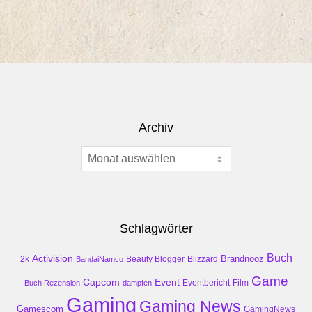
Archiv
Archiv
Schlagwörter
Buch
Activision
Brandnooz
2k
Beauty Blogger
Blizzard
BandaiNamco
Game
Event
Capcom
Buch Rezension
dampfen
Eventbericht
Film
Gaming
Gaming News
Gamescom
GamingNews