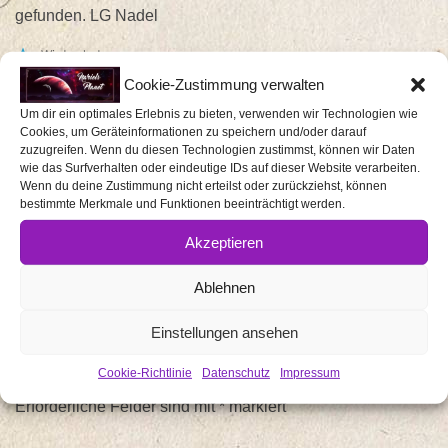
gefunden. LG Nadel
Wird geladen …
Cookie-Zustimmung verwalten
NADJA HAFFKE
11 JAHREN AGO
PERMALINK
Um dir ein optimales Erlebnis zu bieten, verwenden wir Technologien wie
ANTWORTEN
Cookies, um Geräteinformationen zu speichern und/oder darauf
zuzugreifen. Wenn du diesen Technologien zustimmst, können wir Daten
Ich hab's ausprobiert. Funktioniert echt gut.
wie das Surfverhalten oder eindeutige IDs auf dieser Website verarbeiten.
Wenn du deine Zustimmung nicht erteilst oder zurückziehst, können
Wird geladen …
bestimmte Merkmale und Funktionen beeinträchtigt werden.
BERTA
11 JAHREN AGO
PERMALINK
Akzeptieren
ANTWORTEN
Ablehnen
SCHREIBE EINEN KOMMENTAR
Einstellungen ansehen
Deine E-Mail-Adresse wird nicht veröffentlicht.
Cookie-Richtlinie
Datenschutz
Impressum
Erforderliche Felder sind mit
*
markiert