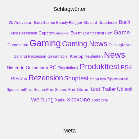
Schlagwörter
Buch
Activision
Brandnooz
2k
Beauty Blogger
Blizzard
BandaiNamco
Game
Event
Capcom
Buch Rezension
dampfen
Eventbericht
Film
Gaming
Gaming News
Gamescom
GamingNews
News
Kneipp
Neuheiten
Gaming Rezension
Gewinnspiel
Produkttest
PS4
PC
Nintendo
Onlineshop
Playstation4
Rezension
Shoptest
Review
Sponsored
Shop test
test
Trailer
Ubisoft
Steam
SponsoredPost
SquareEnix
Square Enix
Werbung
XboxOne
Xarfei
Xbox One
Meta