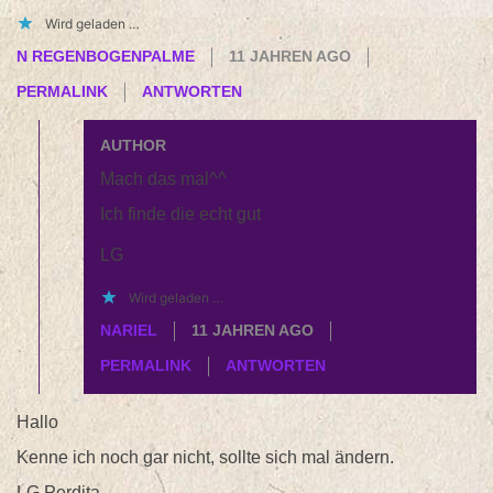
Wird geladen …
N REGENBOGENPALME
11 JAHREN AGO
PERMALINK
ANTWORTEN
AUTHOR
Mach das mal^^
Ich finde die echt gut
LG
Wird geladen …
NARIEL
11 JAHREN AGO
PERMALINK
ANTWORTEN
Hallo
Kenne ich noch gar nicht, sollte sich mal ändern.
LG Perdita