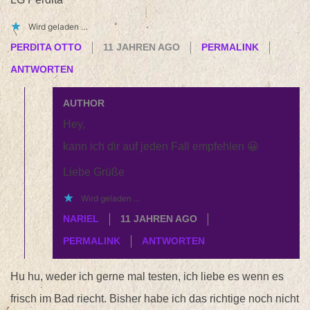
Wird geladen …
PERDITA OTTO
11 JAHREN AGO
PERMALINK
ANTWORTEN
AUTHOR
Hey,
kann ich dir auf jeden Fall empfehlen 😀
Liebe Grüße
Wird geladen …
NARIEL
11 JAHREN AGO
PERMALINK
ANTWORTEN
Hu hu, weder ich gerne mal testen, ich liebe es wenn es
frisch im Bad riecht. Bisher habe ich das richtige noch nicht