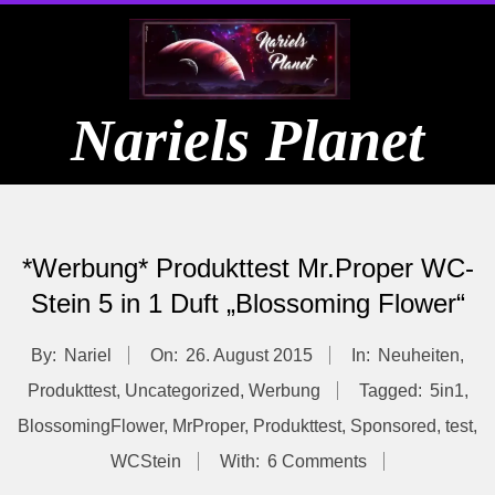
Skip
to
content
Nariels Planet
Primary
Navigation
*Werbung* Produkttest Mr.Proper WC-
Menu
Stein 5 in 1 Duft „Blossoming Flower“
By:
Nariel
On:
26. August 2015
In:
Neuheiten
,
Produkttest
,
Uncategorized
,
Werbung
Tagged:
5in1
,
BlossomingFlower
,
MrProper
,
Produkttest
,
Sponsored
,
test
,
WCStein
With:
6 Comments