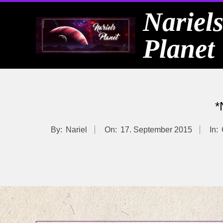
Skip
Nariel
to
Planet
content
*
By:
Nariel
On:
17. September 2015
In: