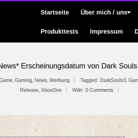
s
Primary
Startseite
Über mich / uns
Navigation
Menu
Produkttests
Impressum
D
News* Erscheinungsdatum von Dark Souls
Game
,
Gaming
,
News
,
Werbung
Tagged:
DarkSouls3
,
Gam
Release
,
XboxOne
With:
0 Comments