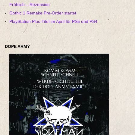
Fröhlich – Rezension
Gothic 1 Remake Pre-Order startet
PlayStation Plus-Titel im April für PS5 und PS4
DOPE ARMY