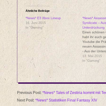
Ähnliche Beiträge
*News* E3 Xbox Lineup
*News* Assassi
16. Juni 2015
Syndicate – Aus
In "Gaming"
Unterdrückung
Einen schönen
habt ihr euch g
Youtube die Pr
neuen Assassin
- Aus der Unte
angesehen? Nei
13. Mai 2015
Ich habe für eu
In "Gaming"
und auch den n
neue Assassin`
23. Oktober 201
erscheinen…
2015-
Previous Post:
*News* Tales of Zestiria kommt mit T
09-
Next Post:
*News* Statistiken Final Fantasy XIV
17