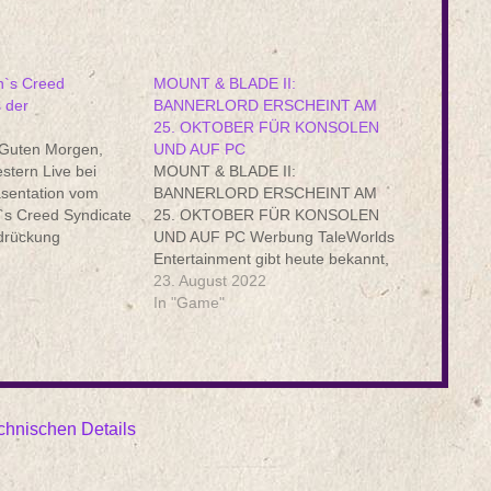
n`s Creed
MOUNT & BLADE II:
 der
BANNERLORD ERSCHEINT AM
25. OKTOBER FÜR KONSOLEN
 Guten Morgen,
UND AUF PC
estern Live bei
MOUNT & BLADE II:
äsentation vom
BANNERLORD ERSCHEINT AM
`s Creed Syndicate
25. OKTOBER FÜR KONSOLEN
rdrückung
UND AUF PC Werbung TaleWorlds
n? Kein Problem.
Entertainment gibt heute bekannt,
ch ein paar News
dass ihr gefeiertes Action-RPG für
23. August 2022
euen Trailer! Das
Playstation 4, Playstation 5, Xbox
In "Game"
s Creed wird am
One, Xbox One X und Xbox One S
5 über Ubisoft
erscheinen wird. TaleWorlds
Entertainment kündigte heute auf
der Gamescom 2022 an, dass…
echnischen Details