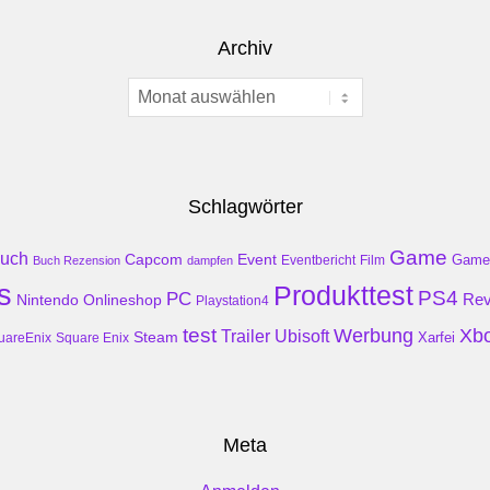
Archiv
Archiv
Schlagwörter
Game
uch
Event
Capcom
Game
Buch Rezension
dampfen
Eventbericht
Film
s
Produkttest
PS4
PC
Rev
Nintendo
Onlineshop
Playstation4
test
Werbung
Xb
Trailer
Ubisoft
Steam
Xarfei
uareEnix
Square Enix
Meta