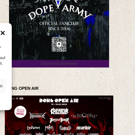
m
 auf
t,
Dope Army Stoneman
en
DONG OPEN AIR