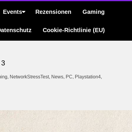
Events
Rezensionen
Gaming
atenschutz
Cookie-Richtlinie (EU)
 3
ing
,
NetworkStressTest
,
News
,
PC
,
Playstation4
,