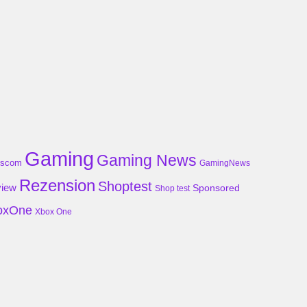
Gaming
Gaming News
scom
GamingNews
Rezension
Shoptest
iew
Sponsored
Shop test
oxOne
Xbox One