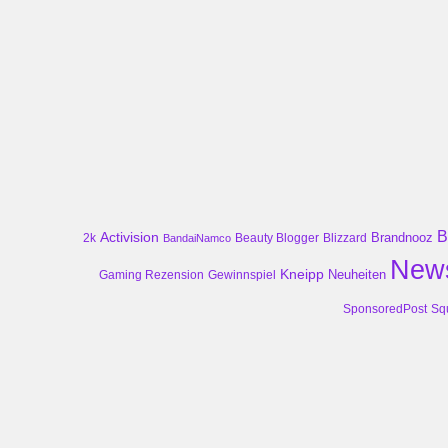
B
Activision
Brandnooz
2k
Beauty Blogger
Blizzard
BandaiNamco
New
Kneipp
Neuheiten
Gaming Rezension
Gewinnspiel
SponsoredPost
Sq