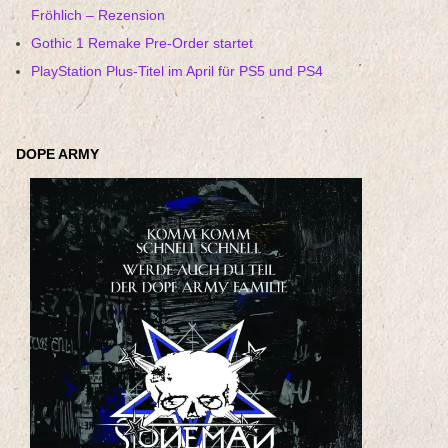
Fröhlich – Rezension
Gothic 1 Remake Pre-Order startet
PlayStation Plus-Titel im April für PS5 und PS4
DOPE ARMY