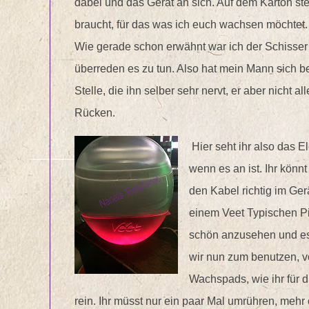
dabei und das Gerät an sich. Auf dem Karton ste
braucht, für das was ich euch wachsen möchtet.
Wie gerade schon erwähnt war ich der Schisser 
überreden es zu tun. Also hat mein Mann sich ber
Stelle, die ihn selber sehr nervt, er aber nicht
Rücken.
Hier seht ihr also das 
wenn es an ist. Ihr könn
den Kabel richtig im Gerä
einem Veet Typischen Pin
schön anzusehen und es
wir nun zum benutzen, vo
Wachspads, wie ihr für d
rein. Ihr müsst nur ein paar Mal umrühren, mehr 