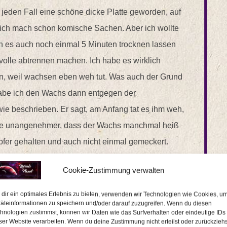
f jeden Fall eine schöne dicke Platte geworden, auf
 ich mach schon komische Sachen. Aber ich wollte
n es auch noch einmal 5 Minuten trocknen lassen
volle abtrennen machen. Ich habe es wirklich
en, weil wachsen eben weh tut. Was auch der Grund
 habe ich den Wachs dann entgegen der
e beschrieben. Er sagt, am Anfang tat es ihm weh,
eise unangenehmer, dass der Wachs manchmal heiß
tapfer gehalten und auch nicht einmal gemeckert.
Cookie-Zustimmung verwalten
 sein Rücken dann so aus. Wie ihr auf dem Bild
, ist immer noch an einigen Stellen ein bisschen
dir ein optimales Erlebnis zu bieten, verwenden wir Technologien wie Cookies, u
äteinformationen zu speichern und/oder darauf zuzugreifen. Wenn du diesen
 waren dann Stellen, wo der Wachs zu dünn
hnologien zustimmst, können wir Daten wie das Surfverhalten oder eindeutige IDs
ser Website verarbeiten. Wenn du deine Zustimmung nicht erteilst oder zurückziehs
n abmachen, nicht mit ab und dann sah das so aus.