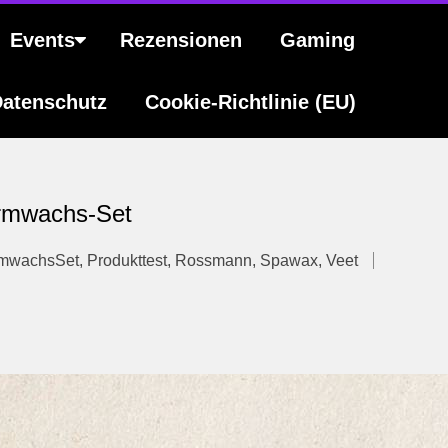
Events
Rezensionen
Gaming
atenschutz
Cookie-Richtlinie (EU)
armwachs-Set
rmwachsSet
,
Produkttest
,
Rossmann
,
Spawax
,
Veet