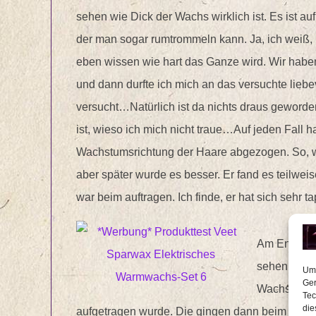
sehen wie Dick der Wachs wirklich ist. Es ist au
der man sogar rumtrommeln kann. Ja, ich weiß,
eben wissen wie hart das Ganze wird. Wir habe
und dann durfte ich mich an das versuchte liebe
versucht…Natürlich ist da nichts draus geword
ist, wieso ich mich nicht traue…Auf jeden Fall
Wachstumsrichtung der Haare abgezogen. So, wi
aber später wurde es besser. Er fand es teilw
war beim auftragen. Ich finde, er hat sich sehr 
Am Ende sah
sehen könnt
Um 
Ger
Wachs. Das
Tec
die
aufgetragen wurde. Die gingen dann beim große