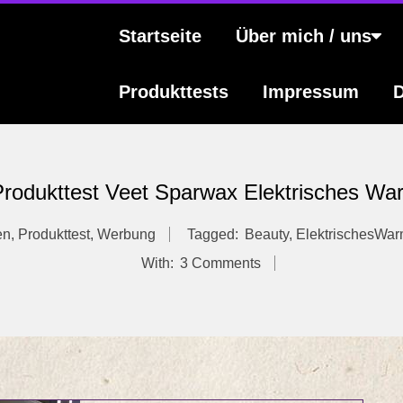
s
Primary
Startseite
Über mich / uns
Navigation
Menu
Produkttests
Impressum
D
rodukttest Veet Sparwax Elektrisches W
en
,
Produkttest
,
Werbung
Tagged:
Beauty
,
ElektrischesWa
With:
3 Comments