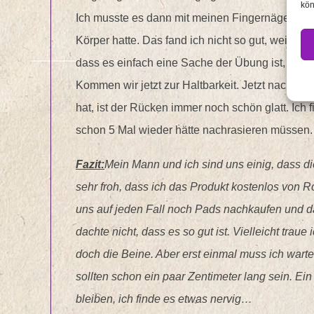
kön
Ich musste es dann mit meinen Fingernägeln ab
Körper hatte. Das fand ich nicht so gut, weil ich
dass es einfach eine Sache der Übung ist, so d
Kommen wir jetzt zur Haltbarkeit. Jetzt nachde
hat, ist der Rücken immer noch schön glatt. Ich 
schon 5 Mal wieder hätte nachrasieren müssen.
Fazit:
Mein Mann und ich sind uns einig, dass die
sehr froh, dass ich das Produkt kostenlos vo
uns auf jeden Fall noch Pads nachkaufen und das
dachte nicht, dass es so gut ist. Vielleicht tra
doch die Beine. Aber erst einmal muss ich warten
sollten schon ein paar Zentimeter lang sein. Ein 
bleiben, ich finde es etwas nervig…