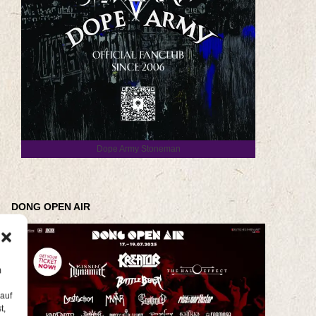
Dope Army Stoneman
DONG OPEN AIR
m
 auf
t,