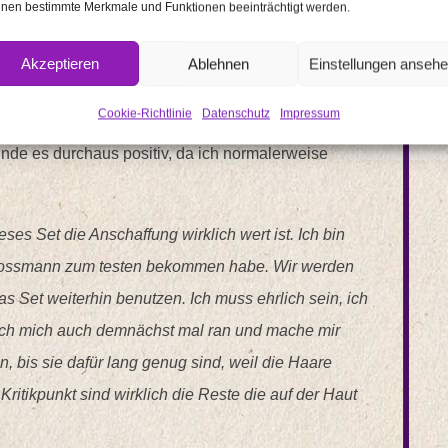
nen bestimmte Merkmale und Funktionen beeinträchtigt werden.
knibbeln, damit er eben keine Reste mehr am
 finde es sollte komplett abgehen. Ich denke aber,
Akzeptieren
Ablehnen
Einstellungen anseh
ass man eben weiß wie viel genau drauf muss.
Cookie-Richtlinie
Datenschutz
Impressum
m er es vor knappen 14 Tagen sich machen lassen
finde es durchaus positiv, da ich normalerweise
ses Set die Anschaffung wirklich wert ist. Ich bin
n Rossmann zum testen bekommen habe. Wir werden
 Set weiterhin benutzen. Ich muss ehrlich sein, ich
ue ich mich auch demnächst mal ran und mache mir
, bis sie dafür lang genug sind, weil die Haare
Kritikpunkt sind wirklich die Reste die auf der Haut