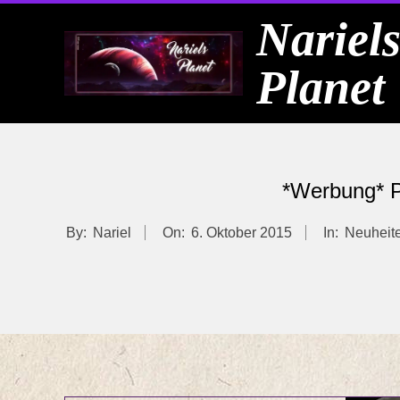
Skip
Nariel
to
Planet
content
*Werbung* P
By:
Nariel
On:
6. Oktober 2015
In:
Neuheit