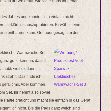
ht von außen drauf, wie viele Pads ihr genau
des Jahres und konnte mich einfach nicht
eit erklärt, es auszuprobieren. Er wählte eine
 alleine enthaaren kann. Genauer gesagt um den
Elektrische Warmwachs-Set,
t ganz gut erkennen, dass ihr
t habt, weil es dann in
k strahlt. Das finde ich
 gefällt mir. Aber kommen
m Set. Ihr nehmt also soviel
ie Partie braucht und macht sie einfach in das Gerät
eigentlich nicht. Bis die Pads ganz weich sind