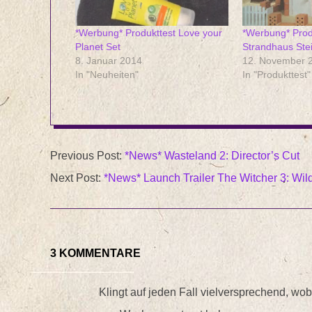
*Werbung* Produkttest Love your
*Werbung* Produ
Planet Set
Strandhaus Ste
8. Januar 2014
12. November 
In "Neuheiten"
In "Produkttest"
2015-
Previous Post:
*News* Wasteland 2: Director’s Cut
10-
Next Post:
*News* Launch Trailer The Witcher 3: Wil
06
3 KOMMENTARE
Klingt auf jeden Fall vielversprechend, wob