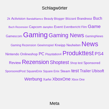
Schlagwörter
Buch
Activision
Brandnooz
2k
Beauty Blogger
Blizzard
BandaiNamco
Game
Event
Capcom
Buch Rezension
dampfen
Eventbericht
Film
Gaming
Gaming News
Gamescom
GamingNews
News
Kneipp
Neuheiten
Gaming Rezension
Gewinnspiel
Produkttest
PS4
PC
Nintendo
Onlineshop
Playstation4
Rezension
Shoptest
Review
Sponsored
Shop test
test
Trailer
Ubisoft
Steam
SponsoredPost
SquareEnix
Square Enix
Werbung
XboxOne
Xarfei
Xbox One
Meta