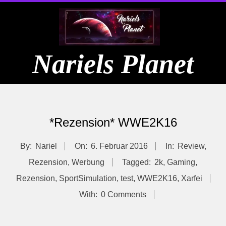
Skip
to
content
Nariels Planet
Primary
Navigation
*Rezension* WWE2K16
Menu
By:
Nariel
On:
6. Februar 2016
In:
Review
,
Rezension
,
Werbung
Tagged:
2k
,
Gaming
,
Rezension
,
SportSimulation
,
test
,
WWE2K16
,
Xarfei
With:
0 Comments