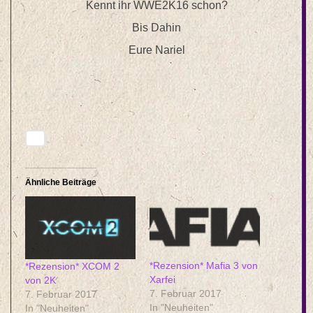
Kennt ihr WWE2K16 schon?
Bis Dahin
Eure Nariel
Ähnliche Beiträge
*Rezension* Mafia 3 von
*Rezension* XCOM 2
Xarfei
von 2K
7. Februar 2017
7. Februar 2017
In "Neuheiten"
In "Neuheiten"