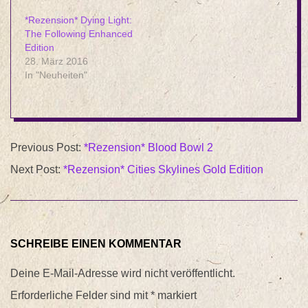
*Rezension* Dying Light:
The Following Enhanced
Edition
28. März 2016
In "Neuheiten"
2016-
Previous Post:
*Rezension* Blood Bowl 2
02-
Next Post:
*Rezension* Cities Skylines Gold Edition
06
SCHREIBE EINEN KOMMENTAR
Deine E-Mail-Adresse wird nicht veröffentlicht.
Erforderliche Felder sind mit
*
markiert