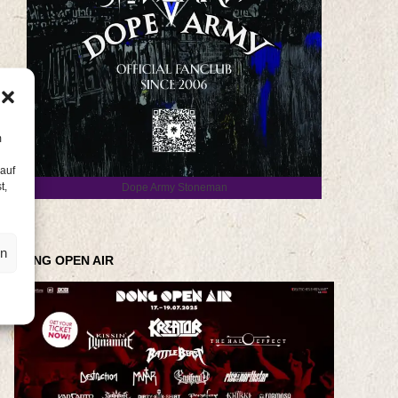
m
 auf
t,
Dope Army Stoneman
en
DONG OPEN AIR