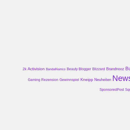
B
Activision
Brandnooz
2k
Beauty Blogger
Blizzard
BandaiNamco
New
Kneipp
Neuheiten
Gaming Rezension
Gewinnspiel
SponsoredPost
Sq