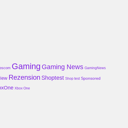
Gaming
Gaming News
escom
GamingNews
Rezension
Shoptest
iew
Sponsored
Shop test
oxOne
Xbox One