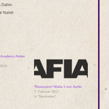
s Dahin
e Nariel
 Academy Atelier
 2015
*Rezension* Mafia 3 von Xarfei
7. Februar 2017
In "Neuheiten"