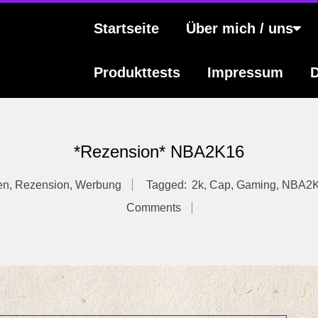
s
Primary
Startseite
Über mich / uns
Navigation
Menu
Produkttests
Impressum
D
*Rezension* NBA2K16
en
,
Rezension
,
Werbung
Tagged:
2k
,
Cap
,
Gaming
,
NBA2K
Comments