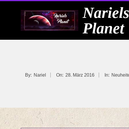
Skip
Nariel
to
Planet
content
By:
Nariel
On:
28. März 2016
In:
Neuheit