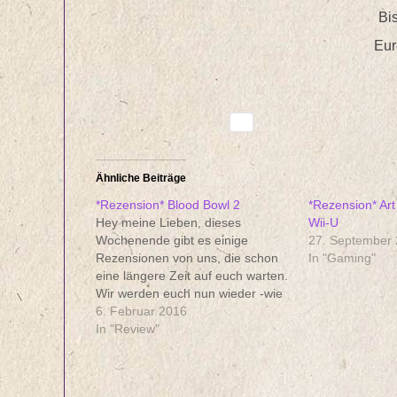
Bi
Eur
Ähnliche Beiträge
*Rezension* Blood Bowl 2
*Rezension* Art
Hey meine Lieben, dieses
Wii-U
Wochenende gibt es einige
27. September
Rezensionen von uns, die schon
In "Gaming"
eine längere Zeit auf euch warten.
Wir werden euch nun wieder -wie
bereits versprochen- regelmäßig
6. Februar 2016
mit News und Rezensionen auf
In "Review"
dem neusten halten. Aber
kommen wir nun zu den Älteren
Sachen, die noch darauf warten,