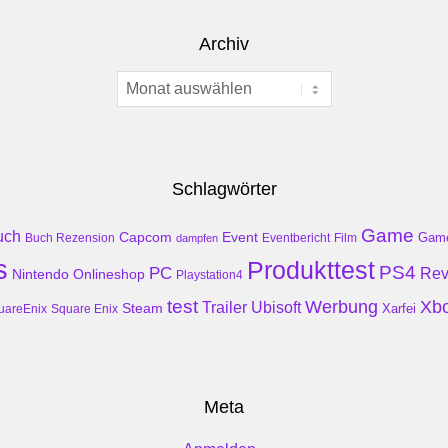
Archiv
Archiv
Schlagwörter
Game
uch
Event
Capcom
Gam
Buch Rezension
dampfen
Eventbericht
Film
s
Produkttest
PS4
PC
Rev
Nintendo
Onlineshop
Playstation4
test
Werbung
Xb
Trailer
Ubisoft
Steam
Xarfei
uareEnix
Square Enix
Meta