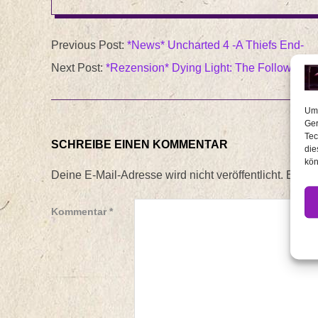
besprochen zu…
2016-
Previous Post:
*News* Uncharted 4 -A Thiefs End-
03-
Next Post:
*Rezension* Dying Light: The Following 
28
Um 
Ger
Tec
SCHREIBE EINEN KOMMENTAR
die
kön
Deine E-Mail-Adresse wird nicht veröffentlicht.
Erford
Kommentar
*