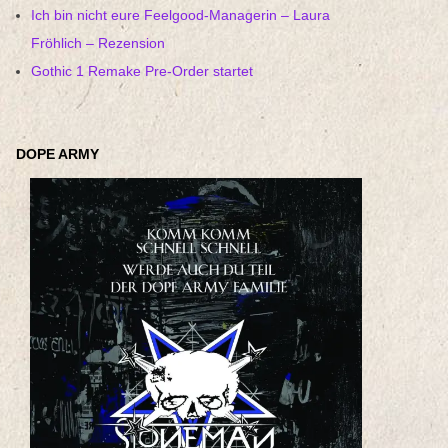
Ich bin nicht eure Feelgood-Managerin – Laura
Fröhlich – Rezension
Gothic 1 Remake Pre-Order startet
DOPE ARMY