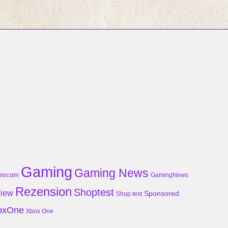
Gaming
Gaming News
escom
GamingNews
Rezension
Shoptest
iew
Sponsored
Shop test
oxOne
Xbox One