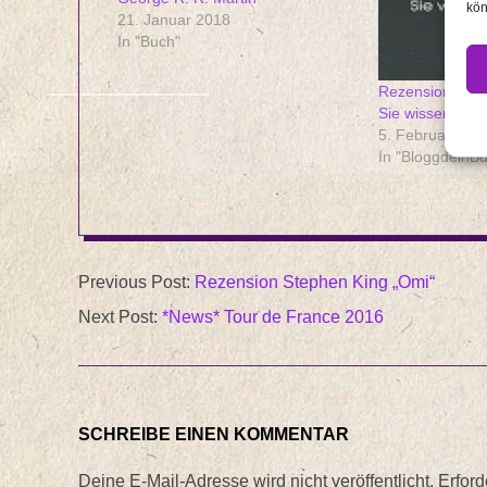
kön
21. Januar 2018
In "Buch"
Rezension Marc
Sie wissen, was
5. Februar 201
In "BloggdeinB
2016-
Previous Post:
Rezension Stephen King „Omi“
05-
Next Post:
*News* Tour de France 2016
16
SCHREIBE EINEN KOMMENTAR
Deine E-Mail-Adresse wird nicht veröffentlicht.
Erford