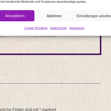
nen bestimmte Merkmale und Funktionen beeinträchtigt werden.
Akzeptieren
Ablehnen
Einstellungen anseh
 Elsberg: ZERO.
Der Kinderflüsterer von Alex North
 du tust
*Rezension*
Cookie-Richtlinie
Datenschutz
Impressum
7
3. Juni 2020
uch"
In "Rezension"
erliche Felder sind mit
*
markiert