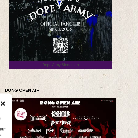
Dope Army Stoneman
DONG OPEN AIR
m
 auf
t,