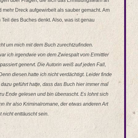
ragen über Fragen, die sich das Ermittlungsteam an
d mehr Dreck aufgewirbelt als sauber gemacht. Am
 Teil des Buches denkt. Also, was ist genau
ht um mich mit dem Buch zurechtzufinden.
 war ich irgendwie von dem Zwiespalt vom Ermittler
ssiert genervt. Die Autorin weiß auf jeden Fall,
enn diesen hatte ich nicht verdächtigt. Leider finde
 dazu geführt hatte, dass das Buch hier immer mal
zu Ende gelesen und bin überrascht. Es lohnt sich
n ihr also Kriminalromane, der etwas anderen Art
t nicht enttäuscht sein.