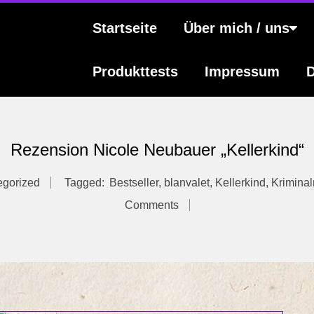
s
Primary
Startseite
Über mich / uns
Navigation
Menu
Produkttests
Impressum
D
Rezension Nicole Neubauer „Kellerkind“
egorized
Tagged:
Bestseller
,
blanvalet
,
Kellerkind
,
Krimina
Comments