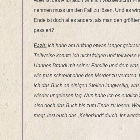
Aber ist das Alibi auch wirklich wasserdicht? F
nehmen muss um den Fall zu lösen. Und es wir
Ende ist doch alles anders, als man den größten
passiert?
Fazit:
Ich habe am Anfang etwas länger gebrauc
Teilweise konnte ich nicht folgen und teilweise
Hannes Brandl mit seiner Familie und dem was pa
wie man schreibt ohne den Mörder zu verraten. D
ich das Buch an einigen Stellen langweilig, was
wieder ungelesen lag. Nun habe ich es endlich 
also doch das Buch bis zum Ende zu lesen. Wen
mögt, lest euch das „Kellerkind“ durch. Ihr werde