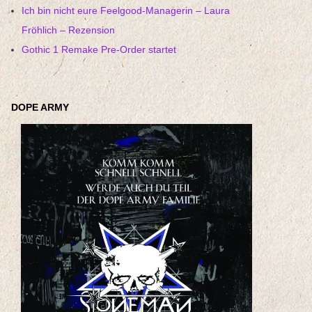
Ich bin nicht eure Feelgood-Managerin – Laura
Fröhlich – Rezension
Gothic 1 Remake Pre-Order startet
DOPE ARMY