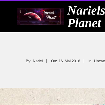
Skip
Nariel
to
Planet
content
By:
Nariel
On:
16. Mai 2016
In:
Uncat