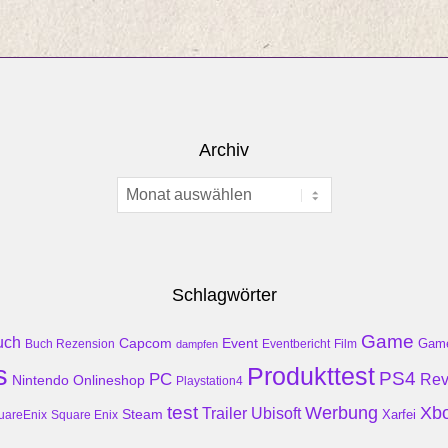
Archiv
Archiv
Schlagwörter
Game
uch
Event
Capcom
Gam
Buch Rezension
dampfen
Eventbericht
Film
s
Produkttest
PS4
PC
Rev
Nintendo
Onlineshop
Playstation4
test
Werbung
Xb
Trailer
Ubisoft
Steam
Xarfei
uareEnix
Square Enix