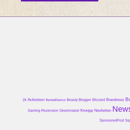
B
Activision
Brandnooz
2k
Beauty Blogger
Blizzard
BandaiNamco
New
Kneipp
Neuheiten
Gaming Rezension
Gewinnspiel
SponsoredPost
Sq