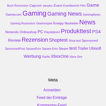
Game
Event
Capcom
Buch Rezension
dampfen
Eventbericht
Film
Gaming
Gaming News
Gamescom
GamingNews
News
Kneipp
Neuheiten
Gaming Rezension
Gewinnspiel
Produkttest
PS4
PC
Nintendo
Onlineshop
Playstation4
Rezension
Shoptest
Review
Sponsored
Shop test
test
Trailer
Ubisoft
Steam
SponsoredPost
SquareEnix
Square Enix
Werbung
XboxOne
Xarfei
Xbox One
Meta
Anmelden
Feed der Einträge
Kommentar-Feed