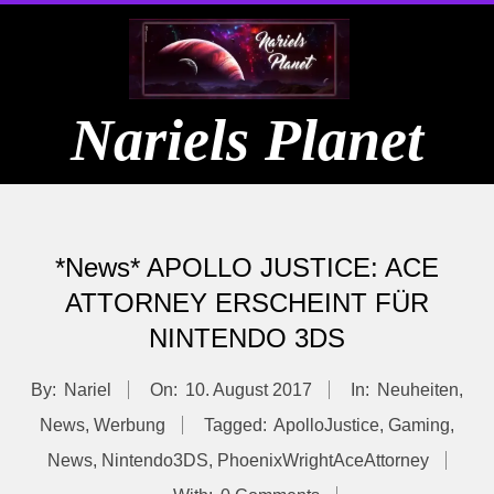
Skip
to
content
Nariels Planet
Primary
Navigation
*News* APOLLO JUSTICE: ACE
Menu
ATTORNEY ERSCHEINT FÜR
NINTENDO 3DS
By:
Nariel
On:
10. August 2017
In:
Neuheiten
,
News
,
Werbung
Tagged:
ApolloJustice
,
Gaming
,
News
,
Nintendo3DS
,
PhoenixWrightAceAttorney