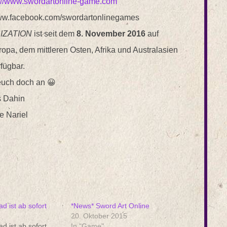
p://www.swordartonline-game.com
ww.facebook.com/swordartonlinegames
IZATION
ist seit dem
8. November 2016
auf
opa, dem mittleren Osten, Afrika und Australasien
fügbar.
euch doch an 😀
s Dahin
e Nariel
d ist ab sofort
*News* Sword Art Online
20. Oktober 2015
d ist ab sofort
In "Game"