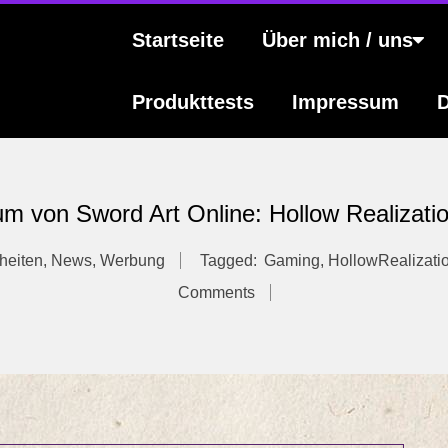
s
Primary
Startseite
Über mich / uns
Navigation
Menu
Produkttests
Impressum
D
 von Sword Art Online: Hollow Realizatio
heiten
,
News
,
Werbung
Tagged:
Gaming
,
HollowRealizati
Comments