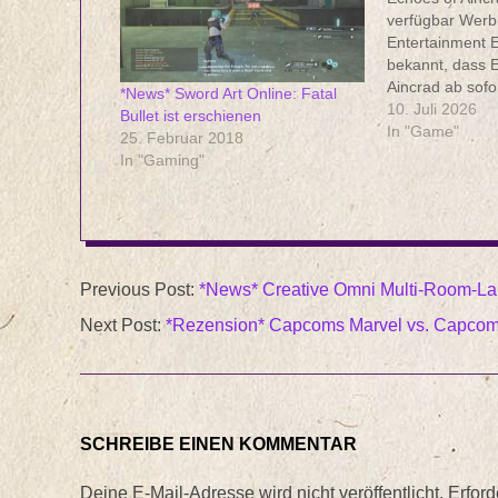
verfügbar Wer
Entertainment E
bekannt, dass 
Aincrad ab sofor
*News* Sword Art Online: Fatal
Xbox Series X|
10. Juli 2026
Bullet ist erschienen
verfügbar ist. H
In "Game"
25. Februar 2018
Trailer zu Echo
In "Gaming"
neue Action-JRP
Welt von SWO
Spielende…
2017-
Previous Post:
*News* Creative Omni Multi-Room-La
10-
Next Post:
*Rezension* Capcoms Marvel vs. Capcom I
22
SCHREIBE EINEN KOMMENTAR
Deine E-Mail-Adresse wird nicht veröffentlicht.
Erford