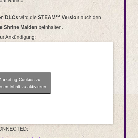
dai Namco
nen
DLCs
wird die
STEAM™ Version
auch den
he Shrine Maiden
beinhalten.
zur Ankündigung:
 Marketing-Cookies zu
sen Inhalt zu aktivieren
ONNECTED: