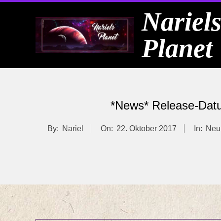
Skip
Nariel
to
Planet
content
*News* Release-Datum
By:
Nariel
On:
22. Oktober 2017
In:
Neu