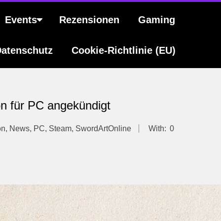
Events
Rezensionen
Gaming
atenschutz
Cookie-Richtlinie (EU)
n für PC angekündigt
on
,
News
,
PC
,
Steam
,
SwordArtOnline
With:
0