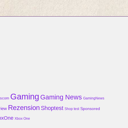
Gaming
Gaming News
scom
GamingNews
Rezension
Shoptest
iew
Sponsored
Shop test
oxOne
Xbox One