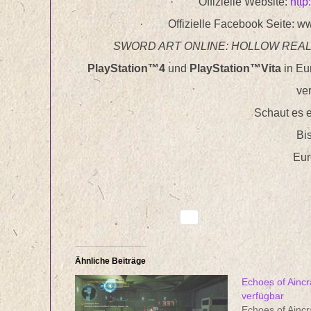
· Offizielle Website:
htt
· Offizielle Facebook Seite: w
SWORD ART ONLINE: HOLLOW REAL
PlayStation™4
und
PlayStation™Vita
in Eur
ver
Schaut es 
Bi
Eur
Ähnliche Beiträge
Echoes of Aincra
verfügbar
Echoes of Aincra