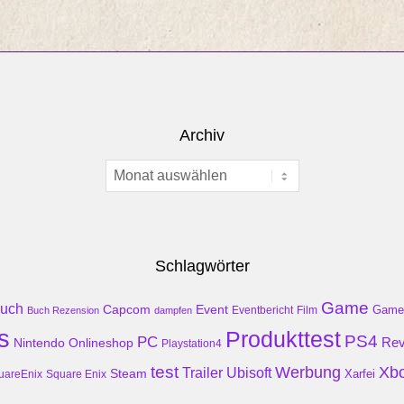
Archiv
Archiv
Schlagwörter
Game
uch
Event
Capcom
Game
Buch Rezension
dampfen
Eventbericht
Film
s
Produkttest
PS4
PC
Rev
Nintendo
Onlineshop
Playstation4
test
Werbung
Xb
Trailer
Ubisoft
Steam
Xarfei
uareEnix
Square Enix