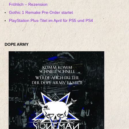
Fröhlich – Rezension
Gothic 1 Remake Pre-Order startet
PlayStation Plus-Titel im April für PS5 und PS4
DOPE ARMY