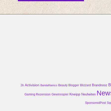
B
Activision
Brandnooz
2k
Beauty Blogger
Blizzard
BandaiNamco
New
Kneipp
Neuheiten
Gaming Rezension
Gewinnspiel
SponsoredPost
Sq