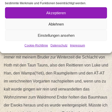
bestimmte Merkmale und Funktionen beeinträchtigt werden.
KATHRIN BOCK
9 JAHREN AGO
PERMALINK
Akzeptieren
ANTWORTEN
Ablehnen
Hi,
bei mir ist es auch die Rückkehr der Jedi Ritter und dann
Einstellungen ansehen
noch Imperium schägt zurück zudem ich die stärkste
Cookie-Richtlinie
Datenschutz
Impressum
Verbindung habe. Mag daran liegen, dass ich damals
immer mit meinem Bruder zur Winterzeit die Schlacht von
Hoth mit den Taun Tauns, also den Reittieren von Luke und
Han, den Wampa(Yeti), den Raumgleitern und den AT-AT
im verschneiten Vorgarten nachspielten und, wenn uns zu
kalt wurde gingen wir rein und verwandelten das
Wohnzimmer zum Waldmond Endor holten das Baumhaus
der Ewoks heraus und es wurde weitergespielt. Müsste ich