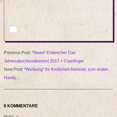
2017-
Previous Post:
*News* Eisbrecher Das
12-
Jahresabschlusskonzert 2017 + Clawfinger
01
Next Post:
*Werbung* Ihr Kinderlein kommet, zum ersten
Handy…
6 KOMMENTARE
Huhu ☺️