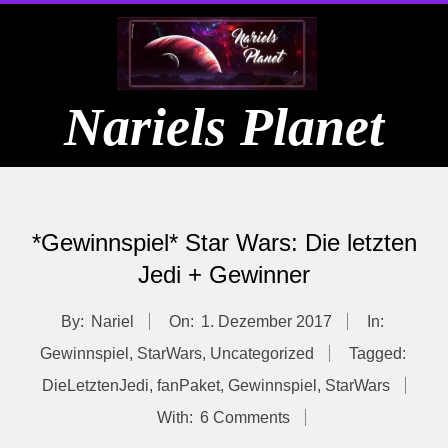
Skip
to
content
Nariels Planet
Primary
Navigation
*Gewinnspiel* Star Wars: Die letzten
Menu
Jedi + Gewinner
By:
Nariel
On:
1. Dezember 2017
In:
Gewinnspiel
,
StarWars
,
Uncategorized
Tagged:
DieLetztenJedi
,
fanPaket
,
Gewinnspiel
,
StarWars
With:
6 Comments