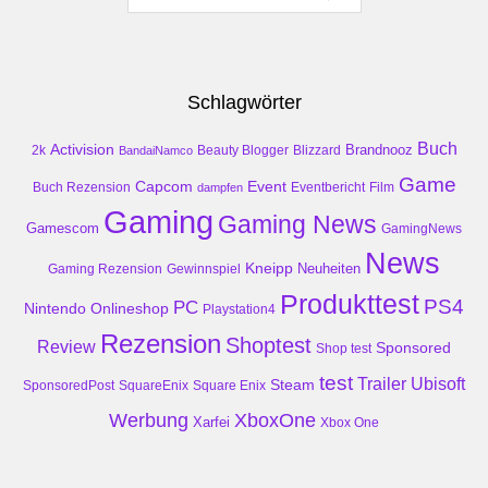
Schlagwörter
Buch
Activision
Brandnooz
2k
Beauty Blogger
Blizzard
BandaiNamco
Game
Event
Capcom
Buch Rezension
dampfen
Eventbericht
Film
Gaming
Gaming News
Gamescom
GamingNews
News
Kneipp
Neuheiten
Gaming Rezension
Gewinnspiel
Produkttest
PS4
PC
Nintendo
Onlineshop
Playstation4
Rezension
Shoptest
Review
Sponsored
Shop test
test
Trailer
Ubisoft
Steam
SponsoredPost
SquareEnix
Square Enix
Werbung
XboxOne
Xarfei
Xbox One