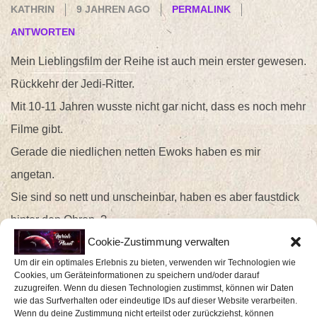
KATHRIN
9 JAHREN AGO
PERMALINK
ANTWORTEN
Mein Lieblingsfilm der Reihe ist auch mein erster gewesen.
Rückkehr der Jedi-Ritter.
Mit 10-11 Jahren wusste nicht gar nicht, dass es noch mehr
Filme gibt.
Gerade die niedlichen netten Ewoks haben es mir
angetan.
Sie sind so nett und unscheinbar, haben es aber faustdick
hinter den Ohren. ?
Cookie-Zustimmung verwalten
Mittlerweile ist ein winterliches Wochenende im Jahr für
Um dir ein optimales Erlebnis zu bieten, verwenden wir Technologien wie
einen Star Wars Marathon reserviert.
Cookies, um Geräteinformationen zu speichern und/oder darauf
Über das Set würde ich mich sehr freuen.
zuzugreifen. Wenn du diesen Technologien zustimmst, können wir Daten
wie das Surfverhalten oder eindeutige IDs auf dieser Website verarbeiten.
Wenn du deine Zustimmung nicht erteilst oder zurückziehst, können
Wird geladen …