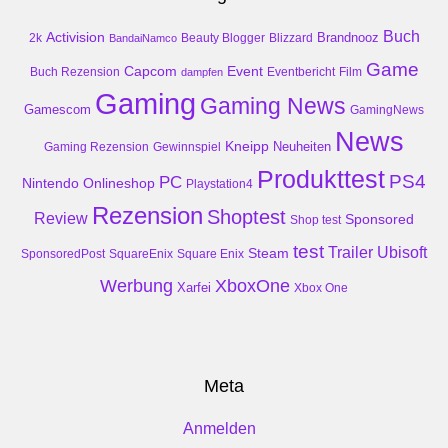
Buch
Activision
Brandnooz
2k
Beauty Blogger
Blizzard
BandaiNamco
Game
Event
Capcom
Buch Rezension
dampfen
Eventbericht
Film
Gaming
Gaming News
Gamescom
GamingNews
News
Kneipp
Neuheiten
Gaming Rezension
Gewinnspiel
Produkttest
PS4
PC
Nintendo
Onlineshop
Playstation4
Rezension
Shoptest
Review
Sponsored
Shop test
test
Trailer
Ubisoft
Steam
SponsoredPost
SquareEnix
Square Enix
Werbung
XboxOne
Xarfei
Xbox One
Meta
Anmelden