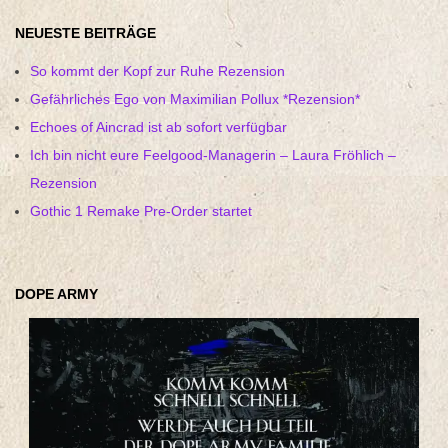
NEUESTE BEITRÄGE
So kommt der Kopf zur Ruhe Rezension
Gefährliches Ego von Maximilian Pollux *Rezension*
Echoes of Aincrad ist ab sofort verfügbar
Ich bin nicht eure Feelgood-Managerin – Laura Fröhlich –
Rezension
Gothic 1 Remake Pre-Order startet
DOPE ARMY