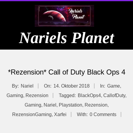
Skip
to
content
Nariels Planet
Primary
Navigation
*Rezension* Call of Duty Black Ops 4
Menu
By:
Nariel
On:
14. Oktober 2018
In:
Game
,
Gaming
,
Rezension
Tagged:
BlackOps4
,
CallofDuty
,
Gaming
,
Nariel
,
Playstation
,
Rezension
,
RezensionGaming
,
Xarfei
With:
0 Comments