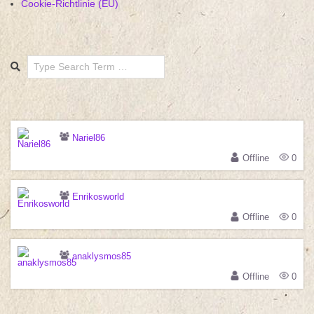
Cookie-Richtlinie (EU)
Search
Nariel86
Offline
0
Enrikosworld
Offline
0
anaklysmos85
Offline
0