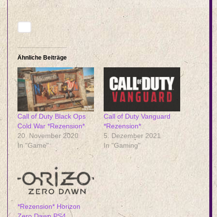
Ähnliche Beiträge
Call of Duty Black Ops
Call of Duty Vanguard
Cold War *Rezension*
*Rezension*
20. November 2020
5. Dezember 2021
In "Game"
In "Gaming"
*Rezension* Horizon
Zero Dawn PS4