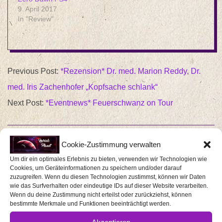
9. April 2017
In "Review"
2018-
Previous Post:
*Rezension* Dr. med. Marion Reddy, Dr.
10-
med. Iris Zachenhofer „Kopfsache schlank“
14
Next Post:
*Eventnews* Feuerschwanz on Tour
Cookie-Zustimmung verwalten
SCHREIBE EINEN KOMMENTAR
Um dir ein optimales Erlebnis zu bieten, verwenden wir Technologien wie
Cookies, um Geräteinformationen zu speichern und/oder darauf
zuzugreifen. Wenn du diesen Technologien zustimmst, können wir Daten
Deine E-Mail-Adresse wird nicht veröffentlicht.
wie das Surfverhalten oder eindeutige IDs auf dieser Website verarbeiten.
Erforderliche Felder sind mit
*
markiert
Wenn du deine Zustimmung nicht erteilst oder zurückziehst, können
bestimmte Merkmale und Funktionen beeinträchtigt werden.
Kommentar