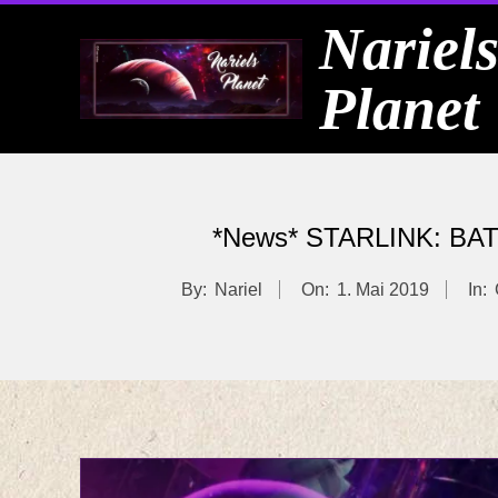
Skip
Nariel
to
Planet
content
*News* STARLINK: 
By:
Nariel
On:
1. Mai 2019
In: