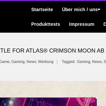
s
Primary
Startseite
Über mich / uns
Navigation
Menu
Produkttests
Impressum
D
BATTLE FOR ATLAS® CRIMSON MOON A
Game
,
Gaming
,
News
,
Werbung
Tagged:
Gaming
,
News
,
S