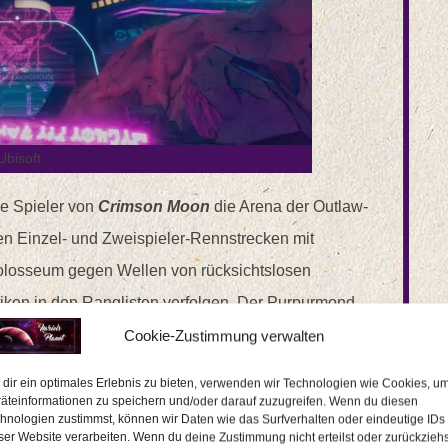
Ubisoft
e Spieler von
Crimson Moon
die Arena der Outlaw-
en Einzel- und Zweispieler-Rennstrecken mit
Kolosseum gegen Wellen von rücksichtslosen
tiken in den Ranglisten verfolgen. Der Purpurmond
las aus und bietet die Möglichkeit, Spieler an
Cookie-Zustimmung verwalten
sforderungen teilnehmen zu lassen. Zusätzlich
dir ein optimales Erlebnis zu bieten, verwenden wir Technologien wie Cookies, u
neuen Inhalte mit fünf neuen Piloten, drei neuen
äteinformationen zu speichern und/oder darauf zuzugreifen. Wenn du diesen
hnologien zustimmst, können wir Daten wie das Surfverhalten oder eindeutige IDs
welche separat und rein digital erhältlich sind.
ser Website verarbeiten. Wenn du deine Zustimmung nicht erteilst oder zurückziehs