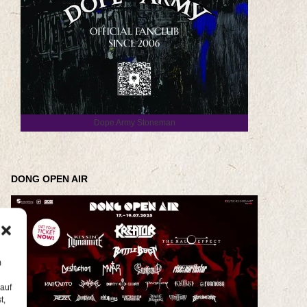
Dope Army Stoneman
DONG OPEN AIR
m
 auf
t,