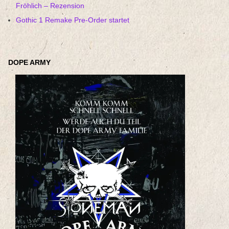
Fröhlich – Rezension
Gothic 1 Remake Pre-Order startet
DOPE ARMY