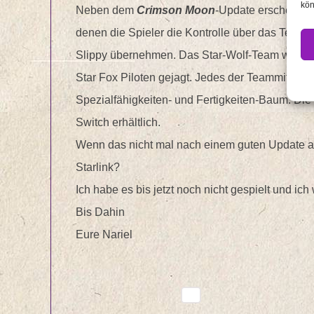
kön
Neben dem
Crimson Moon
-Update erscheinen 
denen die Spieler die Kontrolle über das Team 
Slippy übernehmen. Das Star-Wolf-Team wird in 
Star Fox Piloten gejagt. Jedes der Teammitglied
Spezialfähigkeiten- und Fertigkeiten-Baum. Die n
Switch erhältlich.
Wenn das nicht mal nach einem guten Update aus
Starlink?
Ich habe es bis jetzt noch nicht gespielt und ic
Bis Dahin
Eure Nariel