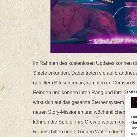
©
Im Rahmen des kostenlosen Updates können di
Spiele erkunden. Dabei treten sie auf brandneu
geteiltem Bildschirm an, kämpfen im Crimson 
Feinden und können ihren Rang und ihre Statis
wirkt sich auf das gesamte Sternensystem von At
neuen Story-Missionen und wöchentlichen Herau
Um 
können die Spieler ihre Crew erweitern und die 
Ger
Tec
Raumschiffen und elf neuen Waffen durchspielen, 
die