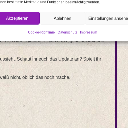
nen bestimmte Merkmale und Funktionen beeinträchtigt werden.
exklusiv für Nintendo Switch weitere Inhalte, in
der Star Fox-Teammitglieder Peppy, Falco und
Akzeptieren
Ablehnen
Einstellungen anseh
einer Reihe von Missionen mit Hilfe der drei neuen
er verfügt über einen eigenen, einzigartigen
Cookie-Richtlinie
Datenschutz
Impressum
euen Star Fox-Inhalte sind rein digital für Nintendo
sieht. Schaut ihr euch das Update an? Spielt ihr
h weiß nicht, ob ich das noch mache.