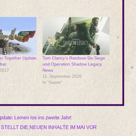
er Together Update
Tom Clancy’s Rainbow Six Siege
gbar
und Operation Shadow Legacy
 2017
News
11. September 2020
In "Game"
date: Leinen los ins zweite Jahr!
STELLT DIE NEUEN INHALTE IM MAI VOR