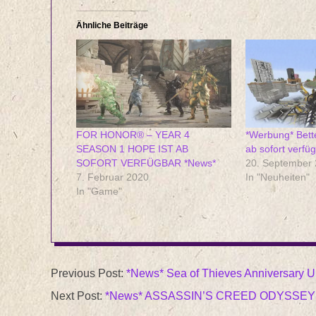
Ähnliche Beiträge
FOR HONOR® – YEAR 4
*Werbung* Bett
SEASON 1 HOPE IST AB
ab sofort verfü
SOFORT VERFÜGBAR *News*
20. September
7. Februar 2020
In "Neuheiten"
In "Game"
2019-
Previous Post:
*News* Sea of Thieves Anniversary Up
05-
Next Post:
*News* ASSASSIN’S CREED ODYSSEY 
01