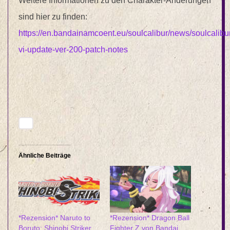
Weitere Informationen zu den Charakter-Änderungen
sind hier zu finden:
https://en.bandainamcoent.eu/soulcalibur/news/soulcalibu
vi-update-ver-200-patch-notes
Ähnliche Beiträge
*Rezension* Naruto to
*Rezension* Dragon Ball
Boruto: Shinobi Striker
Fighter Z von Bandai