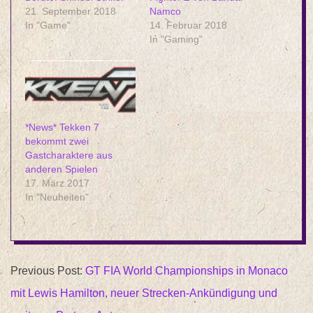
21. September 2018
Namco
In "Game"
14. Februar 2018
In "Gaming"
*News* Tekken 7
bekommt zwei
Gastcharaktere aus
anderen Spielen
17. März 2017
In "Neuheiten"
2019-
Previous Post:
GT FIA World Championships in Monaco
11-
mit Lewis Hamilton, neuer Strecken-Ankündigung und
20