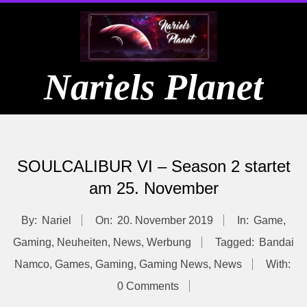
Skip
to
content
Nariels Planet
Primary
Navigation
SOULCALIBUR VI – Season 2 startet
Menu
am 25. November
By:
Nariel
On:
20. November 2019
In:
Game
,
Gaming
,
Neuheiten
,
News
,
Werbung
Tagged:
Bandai
Namco
,
Games
,
Gaming
,
Gaming News
,
News
With:
0 Comments