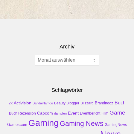
Archiv
Archiv
Schlagwörter
Buch
Activision
Brandnooz
2k
Beauty Blogger
Blizzard
BandaiNamco
Game
Event
Capcom
Buch Rezension
dampfen
Eventbericht
Film
Gaming
Gaming News
Gamescom
GamingNews