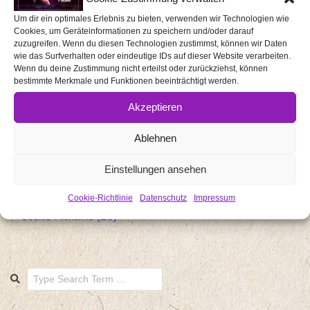
Startseite
Um dir ein optimales Erlebnis zu bieten, verwenden wir Technologien wie
Cookies, um Geräteinformationen zu speichern und/oder darauf
Über mich / uns
zuzugreifen. Wenn du diesen Technologien zustimmst, können wir Daten
wie das Surfverhalten oder eindeutige IDs auf dieser Website verarbeiten.
Media Kit
Wenn du deine Zustimmung nicht erteilst oder zurückziehst, können
Events
bestimmte Merkmale und Funktionen beeinträchtigt werden.
Eventberichte
Akzeptieren
Rezensionen
Ablehnen
Gaming
Produkttests
Einstellungen ansehen
Impressum
Datenschutz
Cookie-Richtlinie
Datenschutz
Impressum
Cookie-Richtlinie (EU)
Search