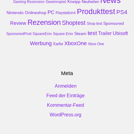
News
Kneipp
Neuheiten
Gaming Rezension
Gewinnspiel
Produkttest
PS4
PC
Nintendo
Onlineshop
Playstation4
Rezension
Shoptest
Review
Sponsored
Shop test
test
Trailer
Ubisoft
Steam
SponsoredPost
SquareEnix
Square Enix
Werbung
XboxOne
Xarfei
Xbox One
Meta
Anmelden
Feed der Einträge
Kommentar-Feed
WordPress.org