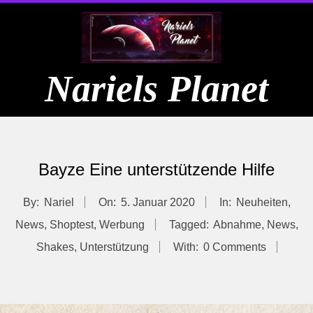
Skip
to
content
Nariels Planet
Primary
Navigation
Bayze Eine unterstützende Hilfe
Menu
By:
Nariel
On:
5. Januar 2020
In:
Neuheiten
,
News
,
Shoptest
,
Werbung
Tagged:
Abnahme
,
News
,
Shakes
,
Unterstützung
With:
0 Comments