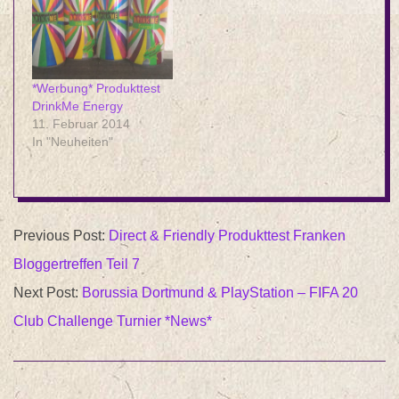
*Werbung* Produkttest
DrinkMe Energy
11. Februar 2014
In "Neuheiten"
2020-
Previous Post:
Direct & Friendly Produkttest Franken
01-
Bloggertreffen Teil 7
05
Next Post:
Borussia Dortmund & PlayStation – FIFA 20
Club Challenge Turnier *News*