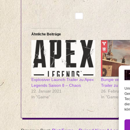
Ähnliche Beiträge
Explosiver Launch-Trailer zu Apex
Bungie veröffen
Legends Saison 8 – Chaos
Trailer zu Destin
Um 
22. Januar 2021
26. Februar 20
Ger
In "Game"
In "Game"
Tec
die
kön
2020-