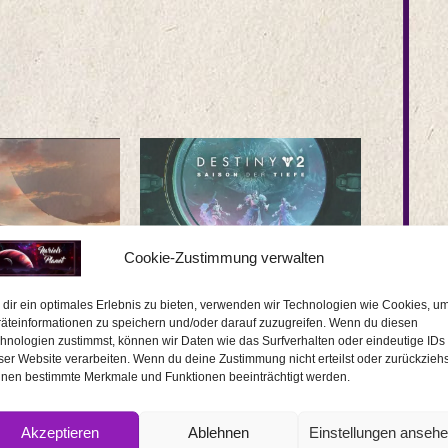
Cookie-Zustimmung verwalten
tlicht Launch-
Destiny 2: Saison der Tiefe ist
y 2 Lightfall
gestartet
dir ein optimales Erlebnis zu bieten, verwenden wir Technologien wie Cookies, u
23
23. Mai 2023
äteinformationen zu speichern und/oder darauf zuzugreifen. Wenn du diesen
In "Game"
hnologien zustimmst, können wir Daten wie das Surfverhalten oder eindeutige IDs
ser Website verarbeiten. Wenn du deine Zustimmung nicht erteilst oder zurückziehs
nen bestimmte Merkmale und Funktionen beeinträchtigt werden.
Akzeptieren
Ablehnen
Einstellungen anseh