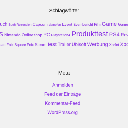
Schlagwörter
Game
uch
Event
Capcom
Game
Buch Rezension
dampfen
Eventbericht
Film
s
Produkttest
PS4
PC
Rev
Nintendo
Onlineshop
Playstation4
test
Werbung
Xb
Trailer
Ubisoft
Steam
Xarfei
uareEnix
Square Enix
Meta
Anmelden
Feed der Einträge
Kommentar-Feed
WordPress.org