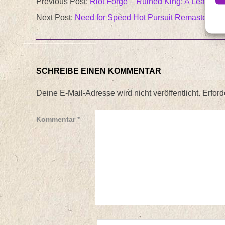
Previous Post:
Riot Forge – Ruined King: A League Of
11-
Next Post:
Need for Speed Hot Pursuit Remastered we
01
SCHREIBE EINEN KOMMENTAR
Deine E-Mail-Adresse wird nicht veröffentlicht.
Erford
Kommentar
*