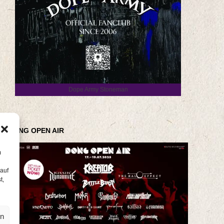
Dope Army Stoneman
DONG OPEN AIR
m
 auf
t,
en