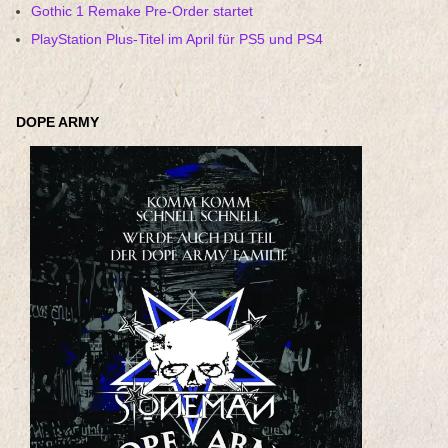
Gothic 1 Remake Pre-Order startet
PlayStation Plus-Titel im April für PS5 und PS4
DOPE ARMY