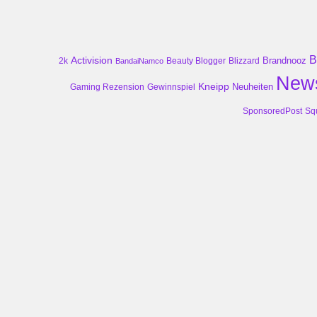
B
Activision
Brandnooz
2k
Beauty Blogger
Blizzard
BandaiNamco
New
Kneipp
Neuheiten
Gaming Rezension
Gewinnspiel
SponsoredPost
Sq