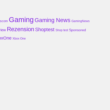
Gaming
Gaming News
scom
GamingNews
Rezension
Shoptest
iew
Sponsored
Shop test
oxOne
Xbox One