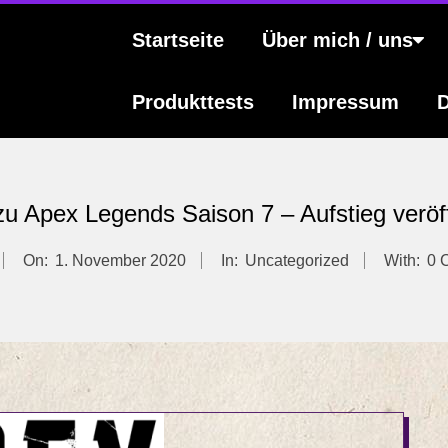
s
Primary
Startseite
Über mich / uns
Navigation
Menu
Produkttests
Impressum
D
 zu Apex Legends Saison 7 – Aufstieg veröff
On:
1. November 2020
In:
Uncategorized
With:
0 