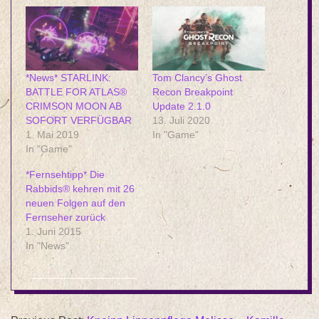
*News* STARLINK:
Tom Clancy’s Ghost
BATTLE FOR ATLAS®
Recon Breakpoint
CRIMSON MOON AB
Update 2.1.0
SOFORT VERFÜGBAR
13. Juli 2020
1. Mai 2019
In "Game"
In "Game"
*Fernsehtipp* Die
Rabbids® kehren mit 26
neuen Folgen auf den
Fernseher zurück
1. Juni 2015
In "News"
2021-