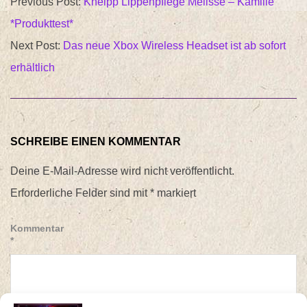
Previous Post:
Kneipp Lippenpflege Melisse – Kamille
03-
*Produkttest*
16
Next Post:
Das neue Xbox Wireless Headset ist ab sofort
erhältlich
SCHREIBE EINEN KOMMENTAR
Deine E-Mail-Adresse wird nicht veröffentlicht.
Erforderliche Felder sind mit
*
markiert
Kommentar
*