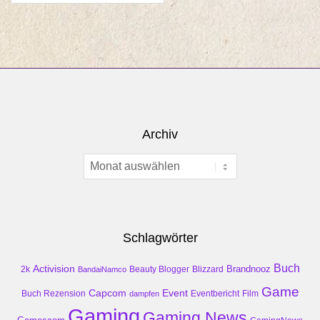
Archiv
Archiv
Schlagwörter
Buch
Activision
Brandnooz
2k
Beauty Blogger
Blizzard
BandaiNamco
Game
Event
Capcom
Buch Rezension
dampfen
Eventbericht
Film
Gaming
Gaming News