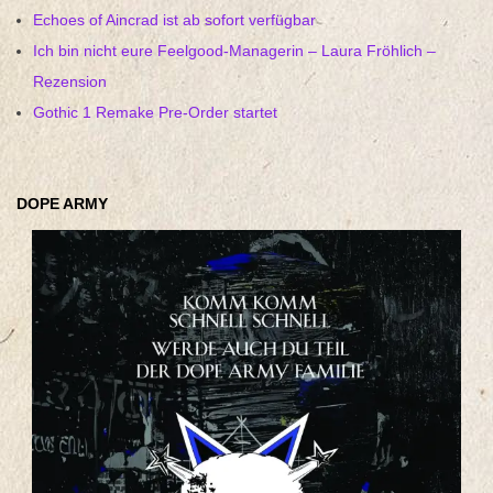
Echoes of Aincrad ist ab sofort verfügbar
Ich bin nicht eure Feelgood-Managerin – Laura Fröhlich –
Rezension
Gothic 1 Remake Pre-Order startet
DOPE ARMY