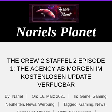
Skip
to
content
Nariels Planet
Primary
Navigation
THE CREW 2 STAFFEL 2 EPISODE
Menu
1: THE AGENCY AB MORGEN IM
KOSTENLOSEN UPDATE
VERFÜGBAR
By:
Nariel
On:
16. März 2021
In:
Game
,
Gaming
,
Neuheiten
,
News
,
Werbung
Tagged:
Gaming
,
News
,