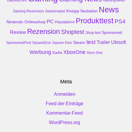
Gamescom
GamingNews
News
Kneipp
Neuheiten
Gaming Rezension
Gewinnspiel
Produkttest
PS4
PC
Nintendo
Onlineshop
Playstation4
Rezension
Shoptest
Review
Sponsored
Shop test
test
Trailer
Ubisoft
Steam
SponsoredPost
SquareEnix
Square Enix
Werbung
XboxOne
Xarfei
Xbox One
Meta
Anmelden
Feed der Einträge
Kommentar-Feed
WordPress.org