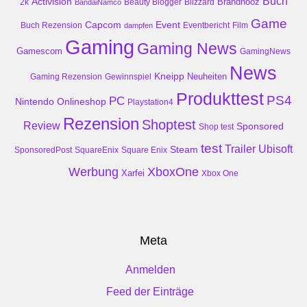
Buch
Activision
Brandnooz
2k
Beauty Blogger
Blizzard
BandaiNamco
Game
Event
Capcom
Buch Rezension
dampfen
Eventbericht
Film
Gaming
Gaming News
Gamescom
GamingNews
News
Kneipp
Neuheiten
Gaming Rezension
Gewinnspiel
Produkttest
PS4
PC
Nintendo
Onlineshop
Playstation4
Rezension
Shoptest
Review
Sponsored
Shop test
test
Trailer
Ubisoft
Steam
SponsoredPost
SquareEnix
Square Enix
Werbung
XboxOne
Xarfei
Xbox One
Meta
Anmelden
Feed der Einträge