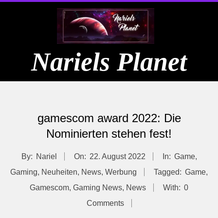
Skip
to
content
Nariels Planet
Primary
Navigation
gamescom award 2022: Die
Menu
Nominierten stehen fest!
By:
Nariel
On:
22. August 2022
In:
Game
,
Gaming
,
Neuheiten
,
News
,
Werbung
Tagged:
Game
,
Gamescom
,
Gaming News
,
News
With:
0
Comments