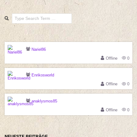
Search
Nariel86
Offline
0
Enrikosworld
Offline
0
anaklysmos85
Offline
0
NEUESTE BEITRÄGE