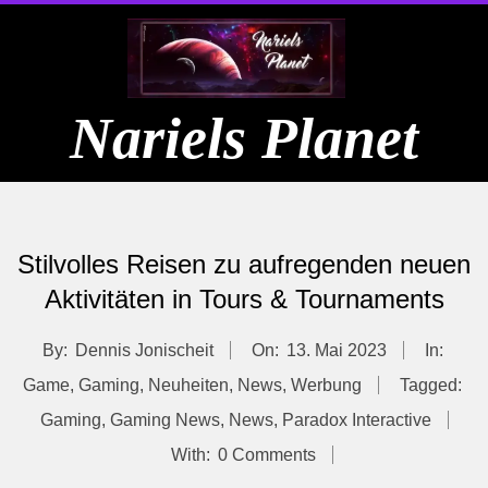
Skip
to
content
Nariels Planet
Primary
Navigation
Stilvolles Reisen zu aufregenden neuen
Menu
Aktivitäten in Tours & Tournaments
By:
Dennis Jonischeit
On:
13. Mai 2023
In:
Game
,
Gaming
,
Neuheiten
,
News
,
Werbung
Tagged:
Gaming
,
Gaming News
,
News
,
Paradox Interactive
With:
0 Comments