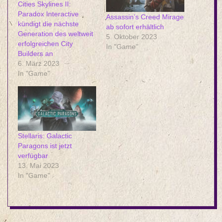
Cities Skylines II:
Paradox Interactive
Assassin’s Creed Mirage
kündigt die nächste
ab sofort erhältlich
Generation des weltweit
5. Oktober 2023
erfolgreichen City
In "Game"
Builders an
6. März 2023
In "Game"
Stellaris: Galactic
Paragons ist jetzt
verfügbar
13. Mai 2023
In "Game"
2023-