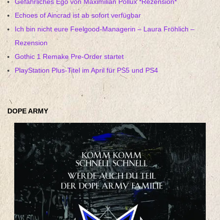
Gefährliches Ego von Maximilian Pollux *Rezension*
Echoes of Aincrad ist ab sofort verfügbar
Ich bin nicht eure Feelgood-Managerin – Laura Fröhlich –
Rezension
Gothic 1 Remake Pre-Order startet
PlayStation Plus-Titel im April für PS5 und PS4
DOPE ARMY