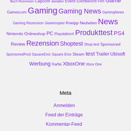
Game
Event
Capcom
Buch Rezension
dampfen
Eventbericht
Film
Gaming
Gaming News
Gamescom
GamingNews
News
Kneipp
Neuheiten
Gaming Rezension
Gewinnspiel
Produkttest
PS4
PC
Nintendo
Onlineshop
Playstation4
Rezension
Shoptest
Review
Sponsored
Shop test
test
Trailer
Ubisoft
Steam
SponsoredPost
SquareEnix
Square Enix
Werbung
XboxOne
Xarfei
Xbox One
Meta
Anmelden
Feed der Einträge
Kommentar-Feed