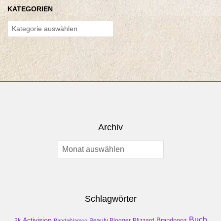
KATEGORIEN
Kategorien
Archiv
Archiv
Schlagwörter
Buch
Activision
Brandnooz
2k
Beauty Blogger
Blizzard
BandaiNamco