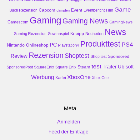
Game
Event
Capcom
Buch Rezension
dampfen
Eventbericht
Film
Gaming
Gaming News
Gamescom
GamingNews
News
Kneipp
Neuheiten
Gaming Rezension
Gewinnspiel
Produkttest
PS4
PC
Nintendo
Onlineshop
Playstation4
Rezension
Shoptest
Review
Sponsored
Shop test
test
Trailer
Ubisoft
Steam
SponsoredPost
SquareEnix
Square Enix
Werbung
XboxOne
Xarfei
Xbox One
Meta
Anmelden
Feed der Einträge