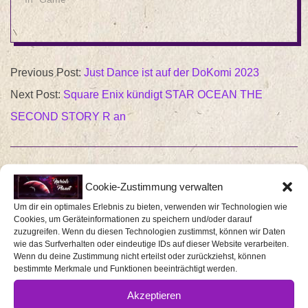
kündigte heute den Start
des DLCs Kampf um
Brooklyn und die erste
2023-
Season von Year
7 Crossroads für Tom
Previous Post:
Just Dance ist auf der DoKomi 2023
06-
Clancy's The Division®
Next Post:
Square Enix kündigt STAR OCEAN THE
2 an. Zusätzlich
22
startet Tom Clancy's
SECOND STORY R an
The Division® 2 auf
Xbox Game Pass und
erschließt neue…
Cookie-Zustimmung verwalten
SCHREIBE EINEN KOMMENTAR
Um dir ein optimales Erlebnis zu bieten, verwenden wir Technologien wie
Deine E-Mail-Adresse wird nicht veröffentlicht.
Cookies, um Geräteinformationen zu speichern und/oder darauf
zuzugreifen. Wenn du diesen Technologien zustimmst, können wir Daten
Erforderliche Felder sind mit
*
markiert
wie das Surfverhalten oder eindeutige IDs auf dieser Website verarbeiten.
Wenn du deine Zustimmung nicht erteilst oder zurückziehst, können
bestimmte Merkmale und Funktionen beeinträchtigt werden.
Kommentar
*
Akzeptieren