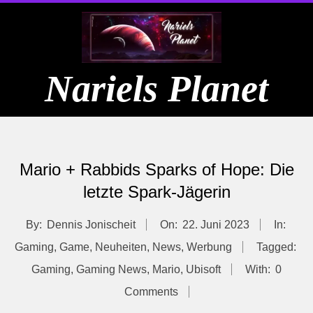
Skip
to
content
Nariels Planet
Primary
Navigation
Mario + Rabbids Sparks of Hope: Die
Menu
letzte Spark-Jägerin
By:
Dennis Jonischeit
On:
22. Juni 2023
In:
Gaming
,
Game
,
Neuheiten
,
News
,
Werbung
Tagged:
Gaming
,
Gaming News
,
Mario
,
Ubisoft
With:
0
Comments