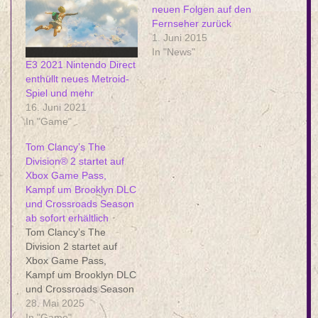
neuen Folgen auf den
Fernseher zurück
1. Juni 2015
In "News"
E3 2021 Nintendo Direct
enthüllt neues Metroid-
Spiel und mehr
16. Juni 2021
In "Game"
Tom Clancy’s The
Division® 2 startet auf
Xbox Game Pass,
Kampf um Brooklyn DLC
und Crossroads Season
ab sofort erhältlich
Tom Clancy’s The
Division 2 startet auf
Xbox Game Pass,
Kampf um Brooklyn DLC
und Crossroads Season
ab sofort erhältlich
28. Mai 2025
Werbung Ubisoft
In "Game"