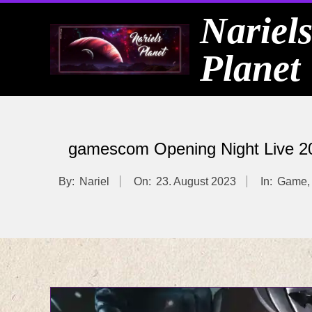
Skip
Nariel
to
Planet
content
gamescom Opening Night Live 20
By:
Nariel
On:
23. August 2023
In:
Game