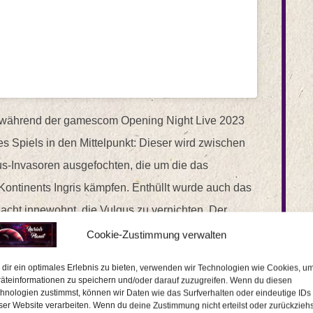
r während der gamescom Opening Night Live 2023
des Spiels in den Mittelpunkt: Dieser wird zwischen
s-Invasoren ausgefochten, die um die das
ontinents Ingris kämpfen. Enthüllt wurde auch das
acht innewohnt, die Vulgus zu vernichten. Der
fähigkeiten vor und gibt Einblicke in die Bosskämpfe
Cookie-Zustimmung verwalten
dir ein optimales Erlebnis zu bieten, verwenden wir Technologien wie Cookies, u
äteinformationen zu speichern und/oder darauf zuzugreifen. Wenn du diesen
Crossplay Open Beta angekündigt, die für alle
hnologien zustimmst, können wir Daten wie das Surfverhalten oder eindeutige IDs
ser Website verarbeiten. Wenn du deine Zustimmung nicht erteilst oder zurückziehs
/crossplay-beta
registrieren. NEXON arbeitet