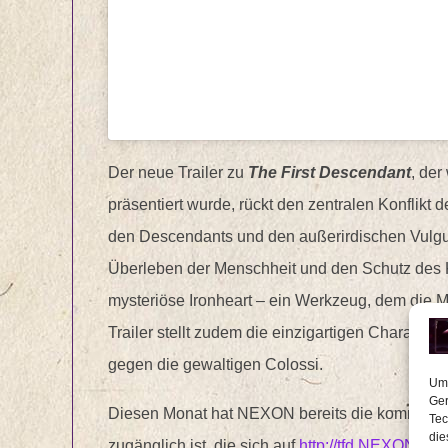
Der neue Trailer zu
The First Descendant
, de
präsentiert wurde, rückt den zentralen Konflikt 
den Descendants und den außerirdischen Vulgu
Überleben der Menschheit und den Schutz des K
mysteriöse Ironheart – ein Werkzeug, dem die M
Trailer stellt zudem die einzigartigen Charakter
gegen die gewaltigen Colossi.
Um 
Ger
Diesen Monat hat NEXON bereits die kommende 
Tec
die
zugänglich ist, die sich auf
http://tfd.NEXON.com