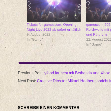
Tickets für gamescom: Opening
gamescom 2022
Night Live 2022 ab sofort erhältlich
Reichweite mi
9. August 2022
und Partnern
In "Game"
22. August 202
In "Game"
2023-
Previous Post:
yfood launcht mit Bethesda und Xbox li
08-
Next Post:
Creative Director Mikael Hedberg spricht i
23
SCHREIBE EINEN KOMMENTAR