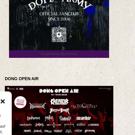
Dope Army Stoneman
DONG OPEN AIR
m
 auf
t,