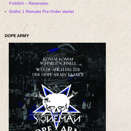
Fröhlich – Rezension
Gothic 1 Remake Pre-Order startet
DOPE ARMY