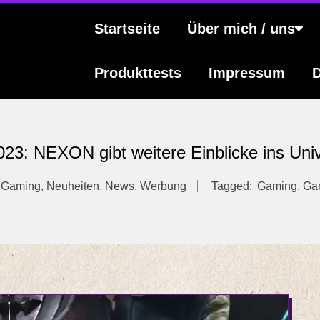
s
Primary
Startseite
Über mich / uns
Navigation
Menu
Produkttests
Impressum
D
23: NEXON gibt weitere Einblicke ins Uni
,
Gaming
,
Neuheiten
,
News
,
Werbung
Tagged:
Gaming
,
Ga