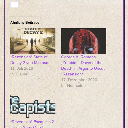
Ähnliche Beiträge
*Rezension* State of
George A. Romeos
Decay 2 von Microsoft
„Zombie – Dawn of the
11. Juli 2018
Dead“ im Argento Uncut
In "Game"
*Rezension*
17. Dezember 2020
In "Neuheiten"
*Rezension* Escapists 2
für die Xbox One