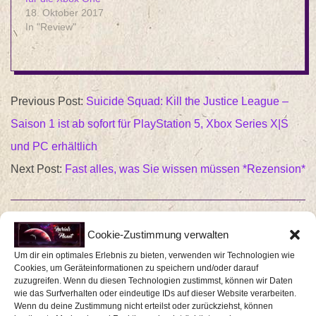
18. Oktober 2017
In "Review"
2024-
Previous Post:
Suicide Squad: Kill the Justice League –
04-
Saison 1 ist ab sofort für PlayStation 5, Xbox Series X|S
01
und PC erhältlich
Next Post:
Fast alles, was Sie wissen müssen *Rezension*
Cookie-Zustimmung verwalten
SCHREIBE EINEN KOMMENTAR
Um dir ein optimales Erlebnis zu bieten, verwenden wir Technologien wie
Cookies, um Geräteinformationen zu speichern und/oder darauf
Deine E-Mail-Adresse wird nicht veröffentlicht.
zuzugreifen. Wenn du diesen Technologien zustimmst, können wir Daten
wie das Surfverhalten oder eindeutige IDs auf dieser Website verarbeiten.
Erforderliche Felder sind mit
*
markiert
Wenn du deine Zustimmung nicht erteilst oder zurückziehst, können