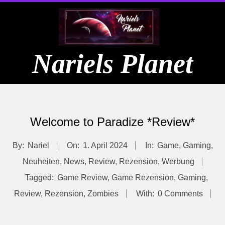
Skip
to
content
Nariels Planet
Primary
Navigation
Welcome to Paradize *Review*
Menu
By:
Nariel
On:
1. April 2024
In:
Game
,
Gaming
,
Neuheiten
,
News
,
Review
,
Rezension
,
Werbung
Tagged:
Game Review
,
Game Rezension
,
Gaming
,
Review
,
Rezension
,
Zombies
With:
0 Comments