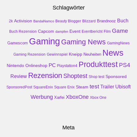
Schlagwörter
Buch
Activision
Brandnooz
2k
Beauty Blogger
Blizzard
BandaiNamco
Game
Event
Capcom
Buch Rezension
dampfen
Eventbericht
Film
Gaming
Gaming News
Gamescom
GamingNews
News
Kneipp
Neuheiten
Gaming Rezension
Gewinnspiel
Produkttest
PS4
PC
Nintendo
Onlineshop
Playstation4
Rezension
Shoptest
Review
Sponsored
Shop test
test
Trailer
Ubisoft
Steam
SponsoredPost
SquareEnix
Square Enix
Werbung
XboxOne
Xarfei
Xbox One
Meta