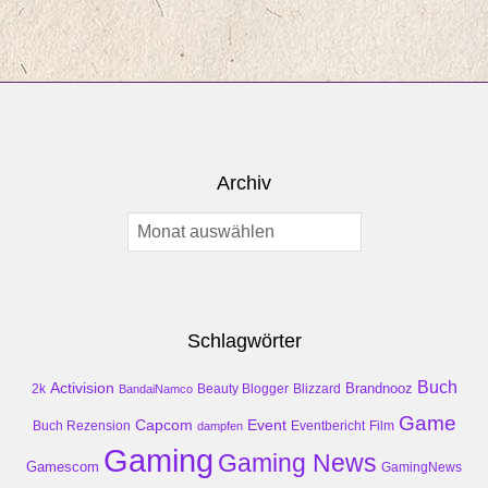
Archiv
Archiv
Schlagwörter
Buch
Activision
Brandnooz
2k
Beauty Blogger
Blizzard
BandaiNamco
Game
Event
Capcom
Buch Rezension
dampfen
Eventbericht
Film
Gaming
Gaming News
Gamescom
GamingNews