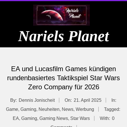
Skip
to
content
Nariels Planet
Primary
Navigation
EA und Lucasfilm Games kündigen
Menu
rundenbasiertes Taktikspiel Star Wars
Zero Company für 2026
By:
Dennis Jonischeit
On:
21. April 2025
In:
Game
,
Gaming
,
Neuheiten
,
News
,
Werbung
Tagged:
EA
,
Gaming
,
Gaming News
,
Star Wars
With:
0