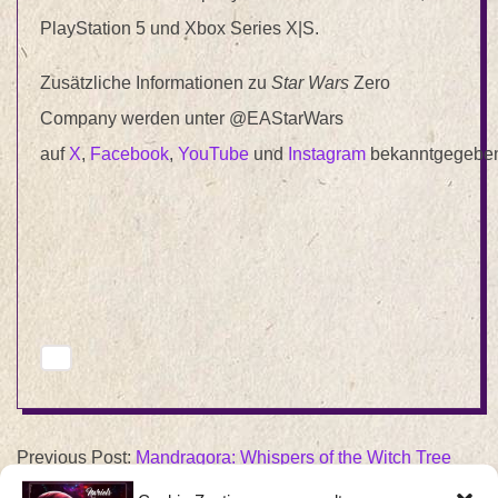
PlayStation 5 und Xbox Series X|S.
Zusätzliche Informationen zu
Star Wars
Zero
Company werden unter @EAStarWars
auf
X
,
Facebook
,
YouTube
und
Instagram
bekanntgegebe
2025-
Previous Post:
Mandragora: Whispers of the Witch Tree
04-
Next Post:
Tom Clancy’s The Division® 2 startet auf Xbox
21