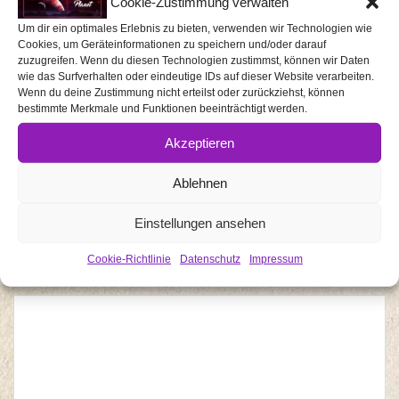
Cookie-Zustimmung verwalten
Game Pass, Kampf um Brooklyn DLC und Crossroads
Um dir ein optimales Erlebnis zu bieten, verwenden wir Technologien wie
Cookies, um Geräteinformationen zu speichern und/oder darauf
Season ab sofort erhältlich
zuzugreifen. Wenn du diesen Technologien zustimmst, können wir Daten
wie das Surfverhalten oder eindeutige IDs auf dieser Website verarbeiten.
Wenn du deine Zustimmung nicht erteilst oder zurückziehst, können
bestimmte Merkmale und Funktionen beeinträchtigt werden.
Akzeptieren
SCHREIBE EINEN KOMMENTAR
Ablehnen
Deine E-Mail-Adresse wird nicht veröffentlicht.
Erforderliche Felder sind mit
*
markiert
Einstellungen ansehen
Cookie-Richtlinie
Datenschutz
Impressum
Kommentar
*