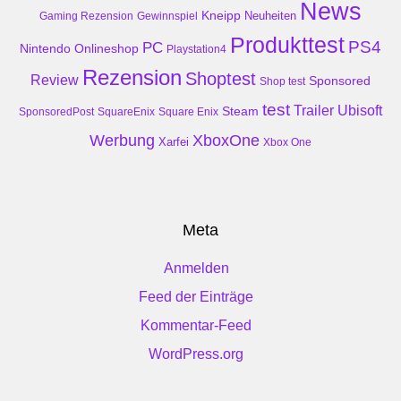
News
Kneipp
Neuheiten
Gaming Rezension
Gewinnspiel
Produkttest
PS4
PC
Nintendo
Onlineshop
Playstation4
Rezension
Shoptest
Review
Sponsored
Shop test
test
Trailer
Ubisoft
Steam
SponsoredPost
SquareEnix
Square Enix
Werbung
XboxOne
Xarfei
Xbox One
Meta
Anmelden
Feed der Einträge
Kommentar-Feed
WordPress.org