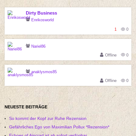
Dirty Business
Enrikosworld
1
0
Nariel86
Offline
0
anaklysmos85
Offline
0
NEUESTE BEITRÄGE
So kommt der Kopf zur Ruhe Rezension
Gefährliches Ego von Maximilian Pollux *Rezension*
Echoes of Aincrad ist ab sofort verfügbar