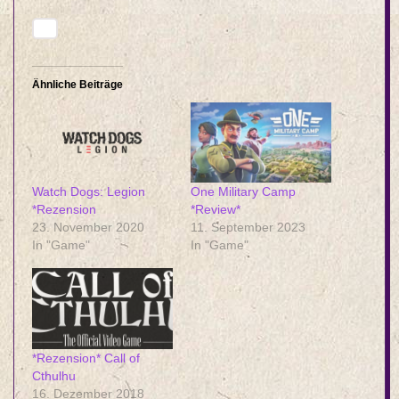
Ähnliche Beiträge
Watch Dogs: Legion
One Military Camp
*Rezension
*Review*
23. November 2020
11. September 2023
In "Game"
In "Game"
*Rezension* Call of
Cthulhu
16. Dezember 2018