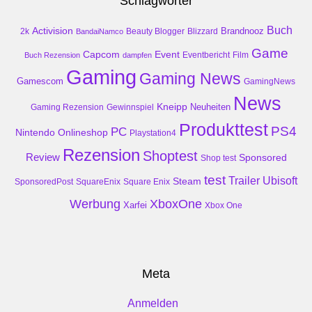
Schlagwörter
Buch
Activision
Brandnooz
2k
Beauty Blogger
Blizzard
BandaiNamco
Game
Event
Capcom
Buch Rezension
dampfen
Eventbericht
Film
Gaming
Gaming News
Gamescom
GamingNews
News
Kneipp
Neuheiten
Gaming Rezension
Gewinnspiel
Produkttest
PS4
PC
Nintendo
Onlineshop
Playstation4
Rezension
Shoptest
Review
Sponsored
Shop test
test
Trailer
Ubisoft
Steam
SponsoredPost
SquareEnix
Square Enix
Werbung
XboxOne
Xarfei
Xbox One
Meta
Anmelden