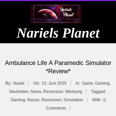
Skip
to
content
Nariels Planet
Primary
Navigation
Ambulance Life A Paramedic Simulator
Menu
*Review*
By:
Nariel
On:
13. Juni 2025
In:
Game
,
Gaming
,
Neuheiten
,
News
,
Rezension
,
Werbung
Tagged:
Gaming
,
Nacon
,
Rezension
,
Simulation
With:
0
Comments