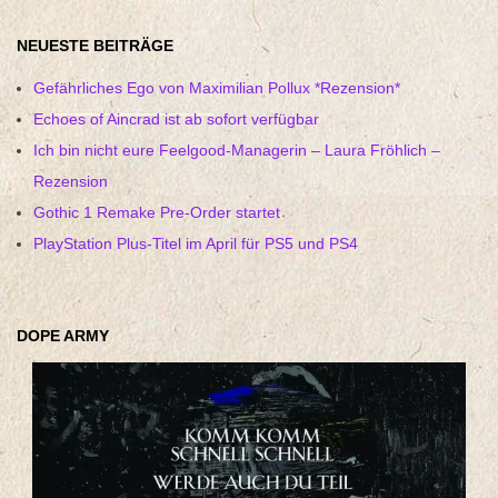
NEUESTE BEITRÄGE
Gefährliches Ego von Maximilian Pollux *Rezension*
Echoes of Aincrad ist ab sofort verfügbar
Ich bin nicht eure Feelgood-Managerin – Laura Fröhlich –
Rezension
Gothic 1 Remake Pre-Order startet
PlayStation Plus-Titel im April für PS5 und PS4
DOPE ARMY