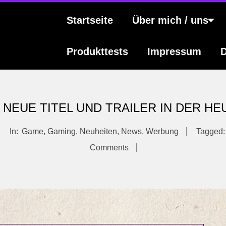
s
Primary
Startseite
Über mich / uns
Navigation
Menu
Produkttests
Impressum
D
NEUE TITEL UND TRAILER IN DER H
In:
Game
,
Gaming
,
Neuheiten
,
News
,
Werbung
Tagged:
Comments