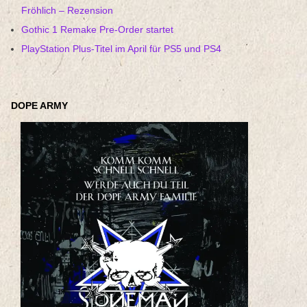
Fröhlich – Rezension
Gothic 1 Remake Pre-Order startet
PlayStation Plus-Titel im April für PS5 und PS4
DOPE ARMY