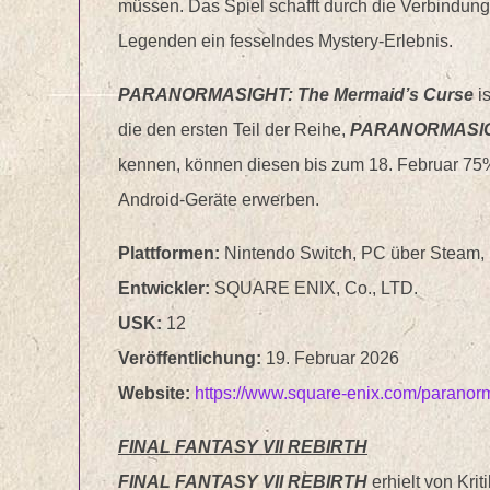
müssen. Das Spiel schafft durch die Verbindung
Legenden ein fesselndes Mystery-Erlebnis.
PARANORMASIGHT: The Mermaid’s Curse
is
die den ersten Teil der Reihe,
PARANORMASIGHT
kennen, können diesen bis zum 18. Februar 75%
Android-Geräte erwerben.
Plattformen:
Nintendo Switch, PC über Steam, 
Entwickler:
SQUARE ENIX, Co., LTD.
USK:
12
Veröffentlichung:
19. Februar 2026
Website:
https://www.square-enix.com/paranorm
FINAL FANTASY VII REBIRTH
FINAL FANTASY VII REBIRTH
erhielt von Kri