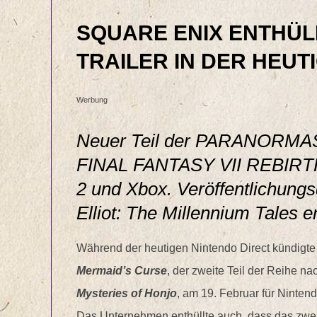
SQUARE ENIX ENTHÜL
TRAILER IN DER HEUT
Werbung
Neuer Teil der PARANORMAS
FINAL FANTASY VII REBIRTH 
2 und Xbox. Veröffentlichung
Elliot: The Millennium Tales en
Während der heutigen Nintendo Direct kündigte
Mermaid’s Curse
, der zweite Teil der Reihe n
Mysteries of Honjo
, am 19. Februar für Ninten
Das Unternehmen enthüllte auch, dass das zwei