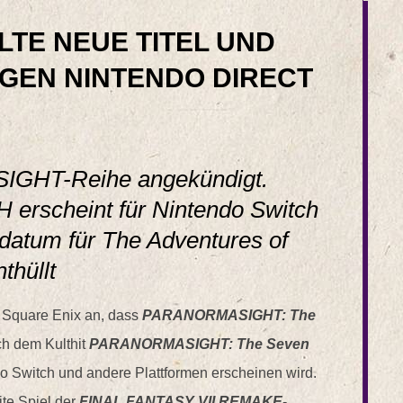
LTE NEUE TITEL UND
IGEN NINTENDO DIRECT
IGHT-Reihe angekündigt.
erscheint für Nintendo Switch
sdatum für The Adventures of
thüllt
 Square Enix an, dass
PARANORMASIGHT: The
ach dem Kulthit
PARANORMASIGHT: The Seven
do Switch und andere Plattformen erscheinen wird.
te Spiel der
FINAL FANTASY VII REMAKE
-